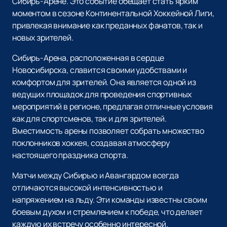
Сибирь-Арене. Это событие обещает стать ярким
моментом в сезоне Континентальной Хоккейной Лиги,
привлекая внимание как преданных фанатов, так и
новых зрителей.
Сибирь-Арена, расположенная в сердце
Новосибирска, славится своими удобствами и
комфортом для зрителей. Она является одной из
ведущих площадок для проведения спортивных
мероприятий в регионе, предлагая отличные условия
как для спортсменов, так и для зрителей.
Вместимость арены позволяет собрать множество
поклонников хоккея, создавая атмосферу
настоящего праздника спорта.
Матчи между Сибирью и Авангардом всегда
отличаются высокой интенсивностью и
напряжением на льду. Эти команды известны своим
боевым духом и стремлением к победе, что делает
каждую их встречу особенно интересной.