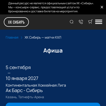
Данный ресурс не является официальным сайтом ХК «Сибирь».
Мы — консьерж-сервис, предоставляющий услуги по
бронированию и доставке билетов на мероприятия.
ХК Сибирь — матчи КХЛ
ХК СИБИРЬ
Главная
ХК Сибирь — матчи КХЛ
Афиша
5 сентября
—
10 января 2027
Континентальная Хоккейная Лига
Ак Барс - Сибирь
Казань, Татнефть-Арена