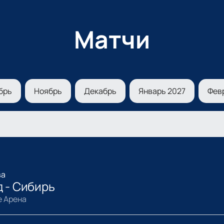
Матчи
брь
Ноябрь
Декабрь
Январь 2027
Фев
ва
 - Сибирь
e Арена