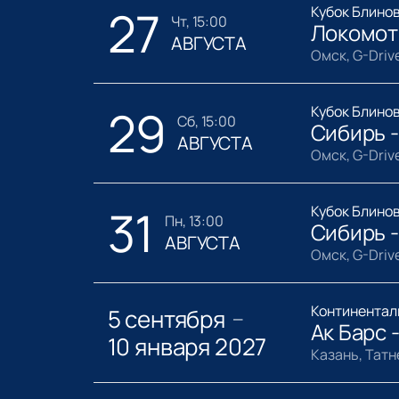
27
Кубок Блино
чт, 15:00
Локомот
АВГУСТА
Омск, G-Driv
29
Кубок Блино
сб, 15:00
Сибирь 
АВГУСТА
Омск, G-Driv
31
Кубок Блино
пн, 13:00
Сибирь 
АВГУСТА
Омск, G-Driv
Континентал
5 сентября
—
Ак Барс 
10 января 2027
Казань, Тат