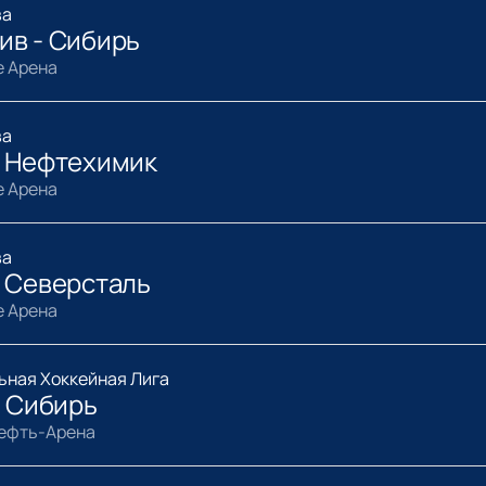
ва
ив - Сибирь
e Арена
ва
- Нефтехимик
e Арена
ва
- Северсталь
e Арена
ьная Хоккейная Лига
- Сибирь
нефть-Арена