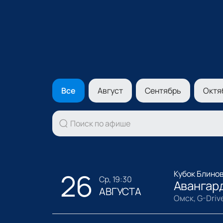
Все
Август
Сентябрь
Октя
26
Кубок Блино
ср, 19:30
Авангард
АВГУСТА
Омск, G-Driv