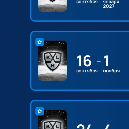
сентября
января
2027
16
1
—
сентября
ноября