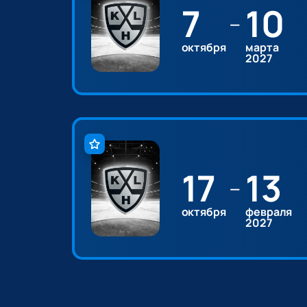
7
10
—
октября
марта
2027
17
13
—
октября
февраля
2027