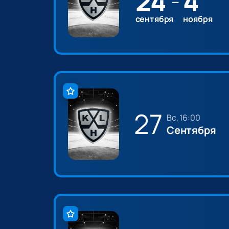
24
4
—
сентября
ноября
27
вс, 16:00
Сентября