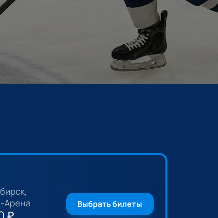
бирск,
-Арена
Выбрать билеты
0
₽