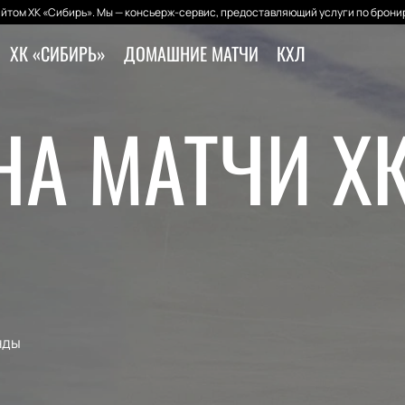
йтом ХК «Сибирь». Мы — консьерж-сервис, предоставляющий услуги по бронир
ХК «СИБИРЬ»
ДОМАШНИЕ МАТЧИ
КХЛ
НА МАТЧИ Х
нды