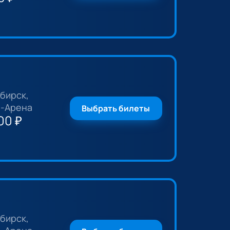
бирск,
-Арена
Выбрать билеты
00
₽
бирск,