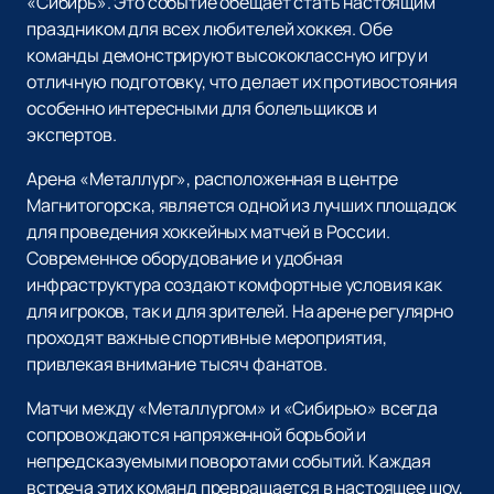
«Сибирь». Это событие обещает стать настоящим
праздником для всех любителей хоккея. Обе
команды демонстрируют высококлассную игру и
отличную подготовку, что делает их противостояния
особенно интересными для болельщиков и
экспертов.
Арена «Металлург», расположенная в центре
Магнитогорска, является одной из лучших площадок
для проведения хоккейных матчей в России.
Современное оборудование и удобная
инфраструктура создают комфортные условия как
для игроков, так и для зрителей. На арене регулярно
проходят важные спортивные мероприятия,
привлекая внимание тысяч фанатов.
Матчи между «Металлургом» и «Сибирью» всегда
сопровождаются напряженной борьбой и
непредсказуемыми поворотами событий. Каждая
встреча этих команд превращается в настоящее шоу,