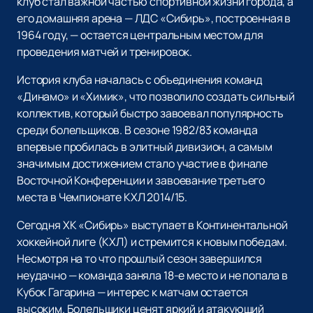
клуб стал важной частью спортивной жизни города, а
его домашняя арена — ЛДС «Сибирь», построенная в
1964 году, — остается центральным местом для
проведения матчей и тренировок.
История клуба началась с объединения команд
«Динамо» и «Химик», что позволило создать сильный
коллектив, который быстро завоевал популярность
среди болельщиков. В сезоне 1982/83 команда
впервые пробилась в элитный дивизион, а самым
значимым достижением стало участие в финале
Восточной Конференции и завоевание третьего
места в Чемпионате КХЛ 2014/15.
Сегодня ХК «Сибирь» выступает в Континентальной
хоккейной лиге (КХЛ) и стремится к новым победам.
Несмотря на то что прошлый сезон завершился
неудачно — команда заняла 18-е место и не попала в
Кубок Гагарина — интерес к матчам остается
высоким. Болельщики ценят яркий и атакующий