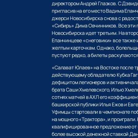
директором Андрей Глазков. С Дэвид
пригласив на его место Вадима Епанч
джерси Новосибирска снова с радост
«Сибирь» Дима Овчинников. Все эти 
Новосибирска идет третьим. На второ
Епанчинцеве «снеговики» все также и
желтым карточкам. Однако, болельщи
пустуют редко, а билеты раскупаютс
«Салават Юлаев» на Востоке после т
действующему обладателю Кубка Гага
дефицитом легионеров и активничала
брата Саши Хмелевского, Илью Хмеле
сотнях матчей в АХЛ его коэффициент
башкирской публики Илья Ежов и Евг
Уфимцы стартовали в чемпионате побе
на мощного «Трактора», и проиграли.
квалифицированное предложение от 
более высокой денежной ставкой Дан