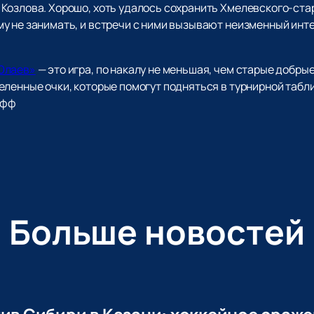
Козлова. Хорошо, хоть удалось сохранить Хмелевского-стар
у не занимать, и встречи с ними вызывают неизменный инте
Юлаев»
— это игра, по накалу не меньшая, чем старые добр
еленные очки, которые помогут подняться в турнирной табл
офф
Больше новостей