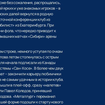
оже без сожаления, распрощались,
 ярких и уже знакомых игроков – в
нских далей вернулся в родную
сточной конференции клуб из
билист» из Екатеринбурга. При
ни фола, что нередко приводит к
домашних матчах «Сибири» арены
м строке, немного уступая по очкам
лова летом столкнулась с острым
ля начала подписали из Канады
стемы «Сан-Хосе». В более чем двух
рат – закончили карьеру любимчики
 не самым удачным в истории клуба.
вышли в плей-офф, сразу «налетев»
ули Павел Коледов, принявший
оздова. «Металлург» переманил
шей форме подошли к старту нового