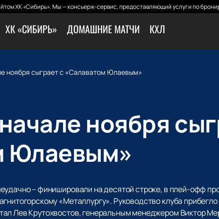
йтом ХК «Сибирь». Мы — консьерж-сервис, предоставляющий услуги по бронир
ХК «СИБИРЬ»
ДОМАШНИЕ МАТЧИ
КХЛ
ле ноября сыграет с «Салаватом Юлаевым»
 начале ноября сыг
м Юлаевым»
еудачно – финишировали на десятой строке, в плей-офф про
агнитогорскому «Металлургу». Руководство клуба прибегло
тал Лев Крутохвостов, генеральным менеджером Виктор Ме