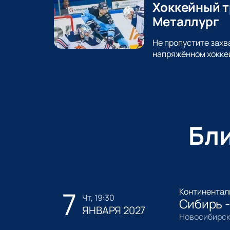
Хоккейный т
Металлург
Не пропустите захв
напряжённом хокке
Бл
7
Континентал
чт, 19:30
Сибирь 
ЯНВАРЯ 2027
Новосибирск