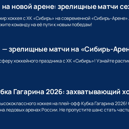
 на новой арене: зрелищные матчи се
мир хоккея с ХК «Сибирь» на современной «Сибирь-Арене»
жите команду на её пути к новым победам!
 — зрелищные матчи на «Сибирь-Аре
сферу хоккейного праздника с ХК «Сибирь»! Узнайте распи
бка Гагарина 2026: захватывающий хо
высококлассного хоккея на плей-офф Кубка Гагарина 2026! 
 на ледовых аренах России. Не пропустите шанс стать част