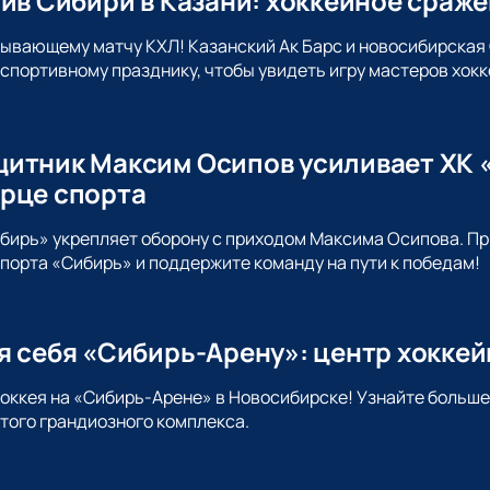
тив Сибири в Казани: хоккейное сраж
тывающему матчу КХЛ! Казанский Ак Барс и новосибирская
спортивному празднику, чтобы увидеть игру мастеров хокк
итник Максим Осипов усиливает ХК «
рце спорта
ибирь» укрепляет оборону с приходом Максима Осипова. 
порта «Сибирь» и поддержите команду на пути к победам!
я себя «Сибирь-Арену»: центр хокке
хоккея на «Сибирь-Арене» в Новосибирске! Узнайте больше
этого грандиозного комплекса.