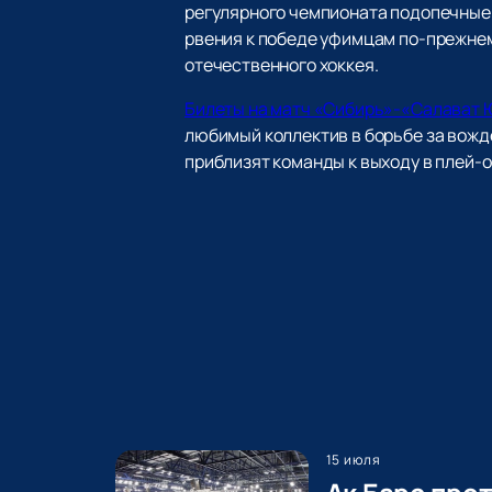
регулярного чемпионата подопечные 
рвения к победе уфимцам по-прежнем
отечественного хоккея.
Билеты на матч «Сибирь»-«Салават 
любимый коллектив в борьбе за вожд
приблизят команды к выходу в плей-
15 июля