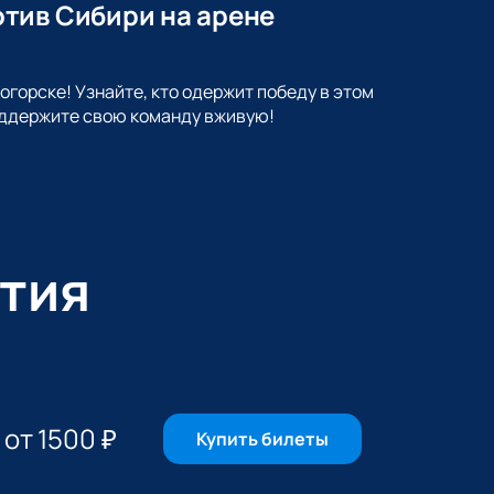
тив Сибири на арене
горске! Узнайте, кто одержит победу в этом
оддержите свою команду вживую!
тия
от
1500
₽
Купить билеты