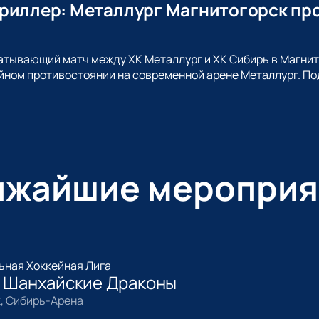
риллер: Металлург Магнитогорск про
атывающий матч между ХК Металлург и ХК Сибирь в Магнито
йном противостоянии на современной арене Металлург. П
ижайшие мероприя
ьная Хоккейная Лига
- Шанхайские Драконы
, Сибирь-Арена