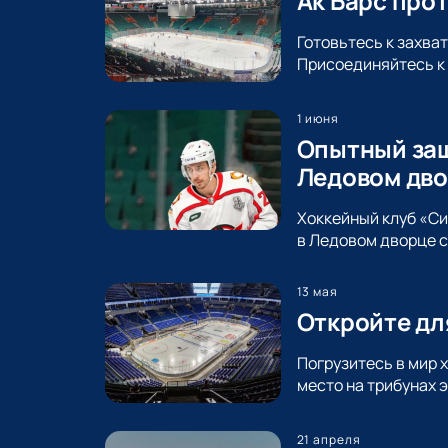
Ак Барс про
Готовьтесь к захва
Присоединяйтесь к 
1 июня
Опытный защ
Ледовом дво
Хоккейный клуб «С
в Ледовом дворце с
13 мая
Откройте дл
Погрузитесь в мир 
место на трибунах 
21 апреля