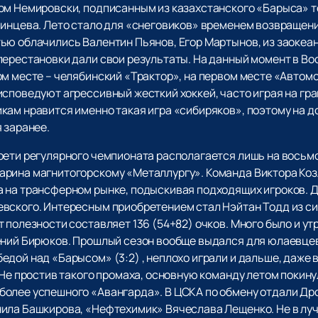
ом Немировски, подписанным из казахстанского «Барыса» т
инцева. Лето стало для «снеговиков» временем возвращений
ью облачились Валентин Пьянов, Егор Мартынов, из заокеа
перестановки дали свои результаты. На данный момент в Во
м месте – челябинский «Трактор», на первом месте «Автомо
споведуют агрессивный жесткий хоккей, часто играя на гра
кам нравится именно такая игра «сибиряков», поэтому на 
я заранее.
рети регулярного чемпионата располагается лишь на восьмо
рина магнитогорскому «Металлургу». Команда Виктора Коз
 на трансферном рынке, подыскивая подходящих игроков. Д
вского. Интересным приобретением стал Нэйтан Тодд из си
 полезности составляет 136 (54+82) очков. Много было и ут
ений Бирюков. Прошлый сезон вообще выдался для юлаевцев
дой над «Барысом» (3:2) , неплохо играли и дальше, даже 
 Не простив такого промаха, основную команду летом покин
более успешного «Авангарда». В ЦСКА по обмену отдали Др
ила Башкирова, «Нефтехимик» Вячеслава Лещенко. Не в луч