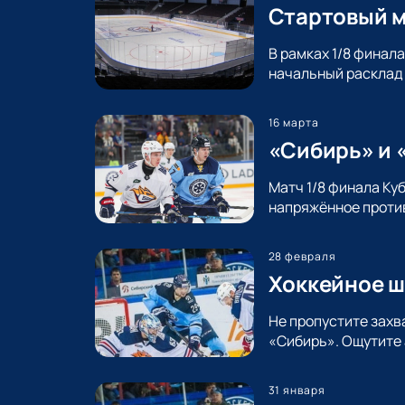
Стартовый м
В рамках 1/8 финал
начальный расклад 
16 марта
«Сибирь» и 
Матч 1/8 финала Ку
напряжённое против
28 февраля
Хоккейное ш
Не пропустите захв
«Сибирь». Ощутите 
31 января