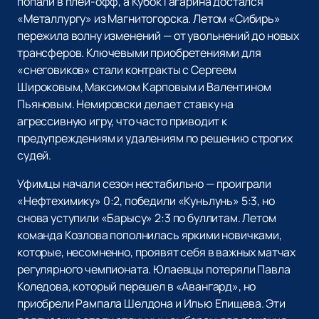
попали в плей-офф, а Кубок Гагарина достался
«Металлургу» из Магнитогорска. Летом «Сибирь»
пережила волну изменений — от увольнений до новых
трансферов. Ключевыми приобретениями для
«снеговиков» стали контракты с Сергеем
Широковым, Максимом Карповым и Валентином
Пьяновым. Немировски делает ставку на
агрессивную игру, что часто приводит к
предупреждениям и удалениям по решению строгих
судей.
Уфимцы начали сезон нестабильно — проиграли
«Нефтехимику» 0:2, победили «Куньлунь» 5:3, но
снова уступили «Барысу» 2:3 по буллитам. Летом
команда Козлова пополнилась яркими новичками,
которые, несомненно, проявят себя в важных матчах
регулярного чемпионата. Юлаевцы потеряли Павла
Коледова, который перешел в «Авангард», но
приобрели Рампала Шелдона и Илью Епищева. Эти