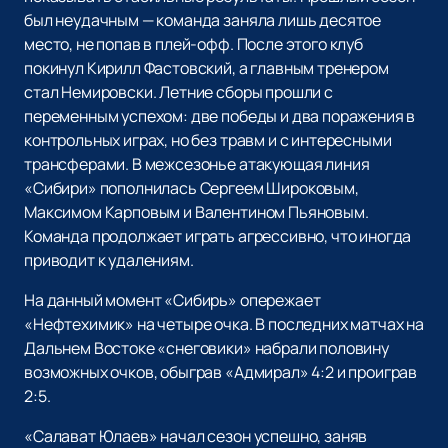
был неудачным — команда заняла лишь десятое
место, не попав в плей-офф. После этого клуб
покинул Кирилл Фастовский, а главным тренером
стал Немировски. Летние сборы прошли с
переменным успехом: две победы и два поражения в
контрольных играх, но без травм и с интересными
трансферами. В межсезонье атакующая линия
«Сибири» пополнилась Сергеем Широковым,
Максимом Карповым и Валентином Пьяновым.
Команда продолжает играть агрессивно, что иногда
приводит к удалениям.
На данный момент «Сибирь» опережает
«Нефтехимик» на четыре очка. В последних матчах на
Дальнем Востоке «снеговики» набрали половину
возможных очков, обыграв «Адмирал» 4:2 и проиграв
2:5.
«Салават Юлаев» начал сезон успешно, заняв