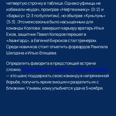
четвертую строчку в таблице. Однако уфимцы не
избежали неудач, проиграв «Нефтехимику» (0:2) и
«Барысу» (2:3 по буллитам), но обыграв «Куньлунь»
(5:3). Это межсезонье было насыщенным для
команды Козлова: завершил карьеру вратарь Илья
Ежов, защитник Павел Коледов перешел в
«Авангард», а Евгений Бирюков стал тренером.
Среди новичков стоит отметить форвардов Рампала
Шелдона и Илью Епищева.
Определить фаворита в предстоящей встрече
сложно.
Билеты на матч «Сибирь» - «Салават Юлаев»
— это шанс поддержать свою команду в напряженной
борьбе, получить яркие эмоции и разделить их с
близкими. Узнаем, кому улыбнется удача 5 ноября.