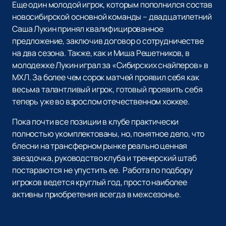
Еще один молодой игрок, которым пополнился состав
новосибирской основной команды – двадцатилетний
Саша Лукин принял квалифицированное
предложение, заключив договор о сотрудничестве
на два сезона. Также, как и Миша Решетников, в
молодежке Лукин играл за «Сибирских снайперов» в
МХЛ. За более чем сорок матчей проявил себя как
весьма талантливый игрок, готовый проявить себя
теперь уже во взрослом отечественном хоккее.
Пока почти все позиции в клубе практически
полностью укомплектованы, но, понятное дело, что
блесни на трансферном рынке реально ценная
звездочка, руководство клуба и тренерский штаб
постараются не упустить ее. Работа по подбору
игроков ведется круглый год, просто наиболее
активны приобретения всегда в межсезонье.