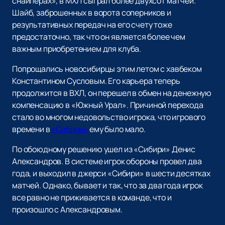
снайперах», в МХЛ сыграл более двухсот матчей.
Шайб, заброшенных в ворота соперников и
результативных передач на его счету тоже
предостаточно, так что он является более чем
важным приобретением для клуба.
Попрощались новосибирцы этим летом с хавбеком
Константином Сусловым. Его карьера теперь
продолжится в ВХЛ, он перешел в обмен на денежную
компенсацию в «Южный Урал». Причиной перехода
стало во многом недовольство игрока, что игрового
времени в
«Сибири»
ему было мало.
По обоюдному решению ушел из «Сибири» Денис
Александров. В системе игрок обороны провел два
года, и выходил в джерси «Сибири» в шести десятках
матчей. Однако, бывает и так, что за два года игрок
все равно не приживается в команде, что и
произошло с Александровым.