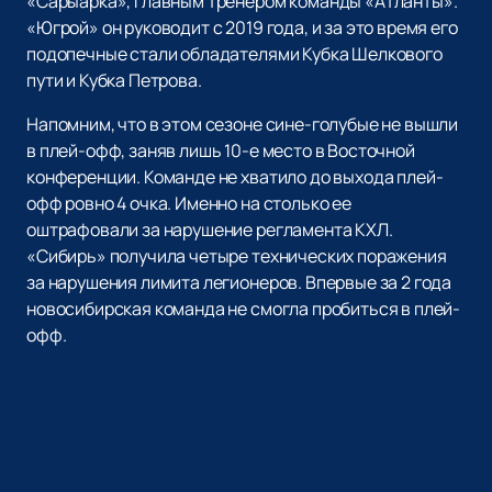
«Сарыарка», главным тренером команды «Атланты».
«Югрой» он руководит с 2019 года, и за это время его
подопечные стали обладателями Кубка Шелкового
пути и Кубка Петрова.
Напомним, что в этом сезоне сине-голубые не вышли
в плей-офф, заняв лишь 10-е место в Восточной
конференции. Команде не хватило до выхода плей-
офф ровно 4 очка. Именно на столько ее
оштрафовали за нарушение регламента КХЛ.
«Сибирь» получила четыре технических поражения
за нарушения лимита легионеров. Впервые за 2 года
новосибирская команда не смогла пробиться в плей-
офф.