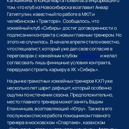
Капкайкина. В конце марта появилась информация о
том, что клуб из Новосибирска возглавит Анвар
Гатиятулин, известный по работе в МХЛ и
челябинском «Тракторе». Сообщалось, что
хоккейный клуб «Сибирь» достиг договоренности о
подписании контракта с новым главным тренером. Но
этого не случилось. В начале апреля стало известно,
что специалист, который уже дал свое согласие в
переговорах с хоккейным клубом
«Сибирь»
и желал
согласовать лишь финишные условия контракта,
передумал строить карьеру в ХК «Сибирь».
На рынке грамотных хоккейных тренеров КХЛ уже
несколько лет царит дефицит, который особенно
ощутим по истечении сезона. Предположительно,
место главного тренера может занять Вадим
Епанчинцев, возглавляющий «Югру». Также в его
послужном списке работа помощником главного
тренера в московском «Спартаке», казахском