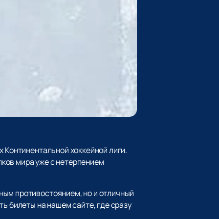
х Континентальной хоккейной лиги.
ков мира уже с нетерпением
ным противостоянием, но и отличный
ь билеты на нашем сайте, где сразу