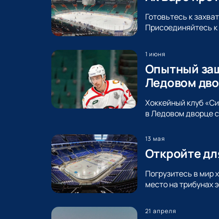
Готовьтесь к захва
Присоединяйтесь к 
1 июня
Опытный защ
Ледовом дво
Хоккейный клуб «С
в Ледовом дворце с
13 мая
Откройте дл
Погрузитесь в мир 
место на трибунах 
21 апреля