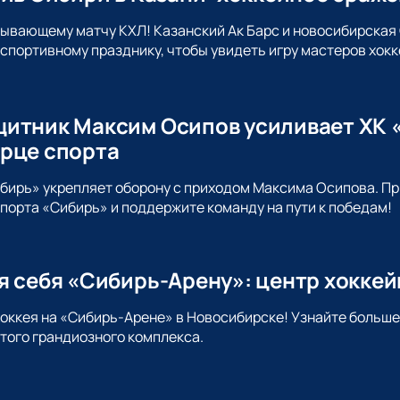
тывающему матчу КХЛ! Казанский Ак Барс и новосибирская
спортивному празднику, чтобы увидеть игру мастеров хокк
итник Максим Осипов усиливает ХК «
рце спорта
ибирь» укрепляет оборону с приходом Максима Осипова. 
порта «Сибирь» и поддержите команду на пути к победам!
я себя «Сибирь-Арену»: центр хокке
хоккея на «Сибирь-Арене» в Новосибирске! Узнайте больше
этого грандиозного комплекса.