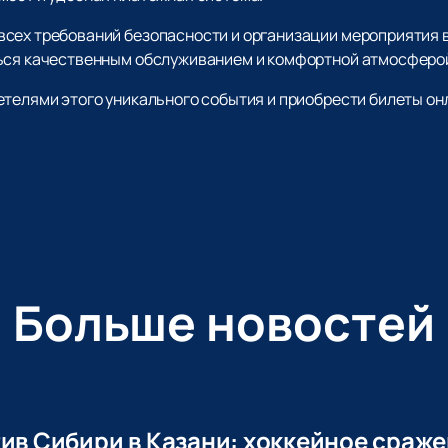
сех требований безопасности и организации мероприятия 
ться качественным обслуживанием и комфортной атмосферой
етелями этого уникального события и приобрести билеты он
Больше новостей
тив Сибири в Казани: хоккейное сраж