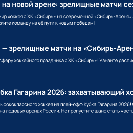
 на новой арене: зрелищные матчи се
мир хоккея с ХК «Сибирь» на современной «Сибирь-Арене»
жите команду на её пути к новым победам!
 — зрелищные матчи на «Сибирь-Аре
сферу хоккейного праздника с ХК «Сибирь»! Узнайте распи
бка Гагарина 2026: захватывающий хо
высококлассного хоккея на плей-офф Кубка Гагарина 2026! 
 на ледовых аренах России. Не пропустите шанс стать част