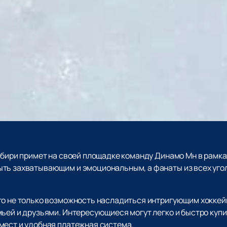
ибири примет на своей площадке команду Динамо Мн в рамка
ть захватывающим и эмоциональным, а фанаты из всех угол
то не только возможность насладиться интригующим хоккей
ьей и друзьями. Интересующиеся могут легко и быстро купит
мест и удобная платежная система.