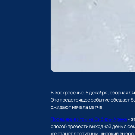
В воскресенье, 5 декабря, сборная С
Это предстоящее событие обещает бы
ожидают начала матча.
Посещение игры на Сибирь-Арена
- э
способ провести выходной день с сем
же станет доступным широкий выбор 