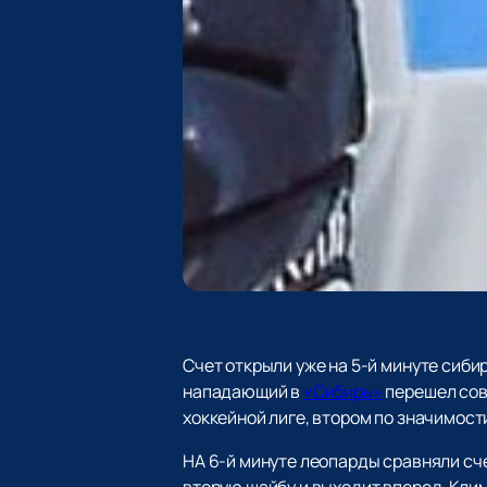
Счет открыли уже на 5-й минуте сиб
нападающий в
«Сибирь»
перешел совс
хоккейной лиге, втором по значимост
НА 6-й минуте леопарды сравняли сч
вторую шайбу и выходит вперед. Клим