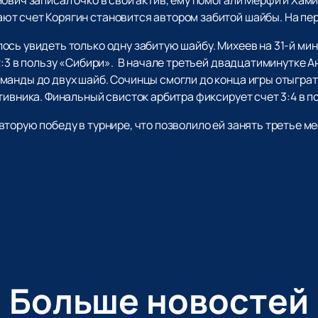
т счет Корягин становится автором забитой шайбы. На пер
сь увидеть только одну забитую шайбу. Михеев на 31-й мин
 2:3 в пользу «Сибири». В начале третьей двадцатиминутке
анды до двух шайб. Сочинцы смогли до конца игры отыграть
тивника. Финальный свисток арбитра фиксирует счет 3:4 в п
торую победу в турнире, что позволило ей занять третье ме
Больше новостей