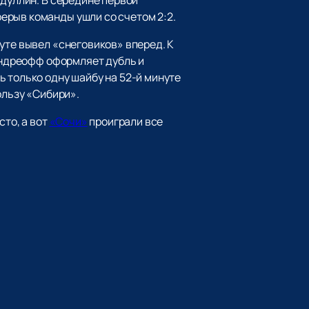
ерыв команды ушли со счетом 2:2.
уте вывел «снеговиков» вперед. К
 Андреофф оформляет дубль и
 только одну шайбу на 52-й минуте
ользу «Сибири».
сто, а вот
«Сочи»
проиграли все