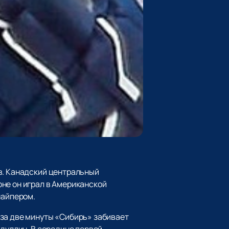
в. Канадский центральный
оне он играл в Американской
найпером.
 за две минуты «Сибирь» забивает
идуллин. В середине первой