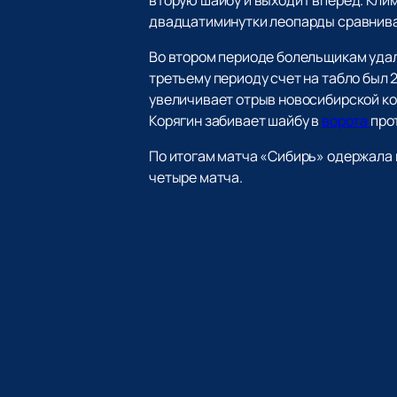
двадцатиминутки леопарды сравниваю
Во втором периоде болельщикам удало
третьему периоду счет на табло был
увеличивает отрыв новосибирской ком
Корягин забивает шайбу в
ворота
про
По итогам матча «Сибирь» одержала в
четыре матча.