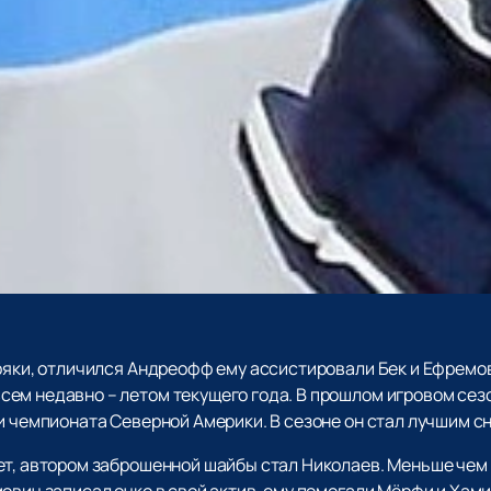
иряки, отличился Андреофф ему ассистировали Бек и Ефремо
ем недавно – летом текущего года. В прошлом игровом сез
и чемпионата Северной Америки. В сезоне он стал лучшим с
ет, автором заброшенной шайбы стал Николаев. Меньше чем
ович записал очко в свой актив, ему помогали Мёрфи и Хам