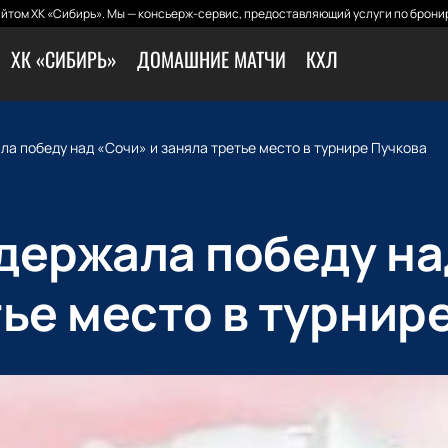
йтом ХК «Сибирь». Мы — консьерж-сервис, предоставляющий услуги по бронир
ХК «СИБИРЬ»
ДОМАШНИЕ МАТЧИ
КХЛ
а победу над «Сочи» и заняла третье место в турнире Пучкова
держала победу на
тье место в турнир