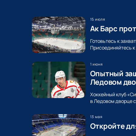
15 июля
Ак Барс про
Готовьтесь к захва
Присоединяйтесь к 
1 июня
Опытный защ
Ледовом дво
Хоккейный клуб «С
в Ледовом дворце с
13 мая
Откройте дл