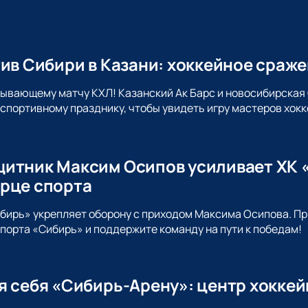
тив Сибири в Казани: хоккейное сраж
тывающему матчу КХЛ! Казанский Ак Барс и новосибирская
спортивному празднику, чтобы увидеть игру мастеров хокк
итник Максим Осипов усиливает ХК «
рце спорта
ибирь» укрепляет оборону с приходом Максима Осипова. 
порта «Сибирь» и поддержите команду на пути к победам!
я себя «Сибирь-Арену»: центр хокке