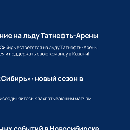
ение на льду Татнефть-Арены
 Сибирь встретятся на льду Татнефть-Арены.
ея и поддержать свою команду в Казани!
Сибирь»: новый сезон в
Присоединяйтесь к захватывающим матчам
йных событий в Новосибирске