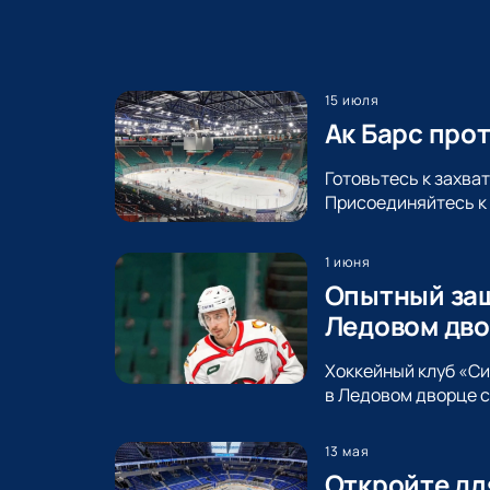
15 июля
Ак Барс про
Готовьтесь к захва
Присоединяйтесь к 
1 июня
Опытный защ
Ледовом дво
Хоккейный клуб «С
в Ледовом дворце с
13 мая
Откройте дл