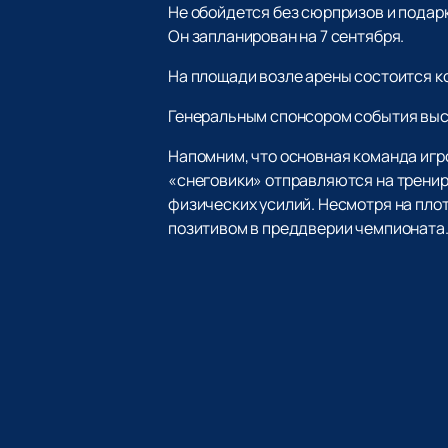
Не обойдется без сюрпризов и подар
Он запланирован на 7 сентября.
На площади возле арены состоится к
Генеральным спонсором события выст
Напомним, что основная команда игр
«снеговики» отправляются на тренир
физических усилий. Несмотря на пло
позитивом в преддверии чемпионата.