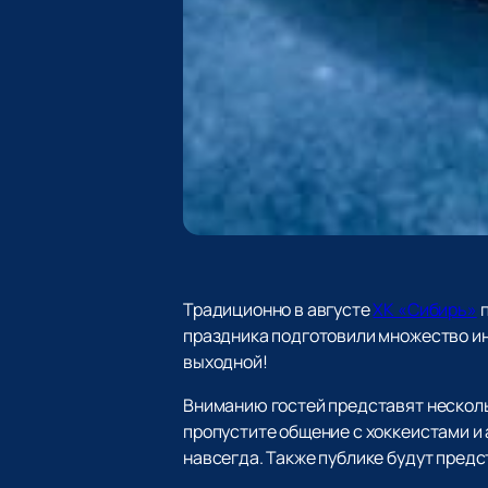
Традиционно в августе
ХК «Сибирь»
п
праздника подготовили множество ин
выходной!
Вниманию гостей представят несколь
пропустите общение с хоккеистами и
навсегда. Также публике будут предс