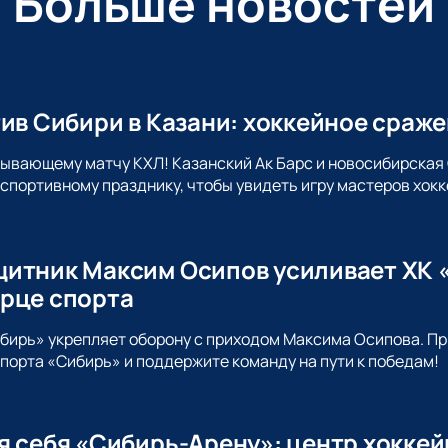
Больше новостей
тив Сибири в Казани: хоккейное сраж
тывающему матчу КХЛ! Казанский Ак Барс и новосибирская
спортивному празднику, чтобы увидеть игру мастеров хокк
итник Максим Осипов усиливает ХК «
рце спорта
ибирь» укрепляет оборону с приходом Максима Осипова. 
порта «Сибирь» и поддержите команду на пути к победам!
я себя «Сибирь-Арену»: центр хокке