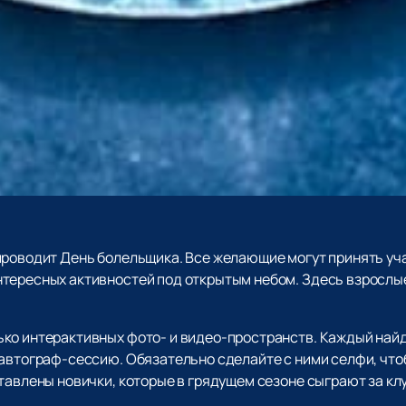
роводит День болельщика. Все желающие могут принять уч
тересных активностей под открытым небом. Здесь взрослые
ко интерактивных фото- и видео-пространств. Каждый найд
 автограф-сессию. Обязательно сделайте с ними селфи, что
тавлены новички, которые в грядущем сезоне сыграют за клу