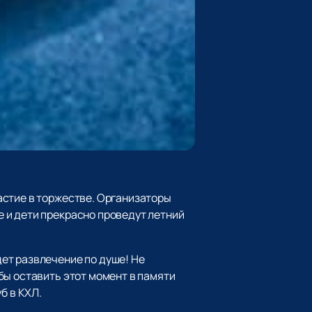
астие в торжестве. Организаторы
 и дети прекрасно проведут летний
ет развлечение по душе! Не
бы оставить этот момент в памяти
б в КХЛ.