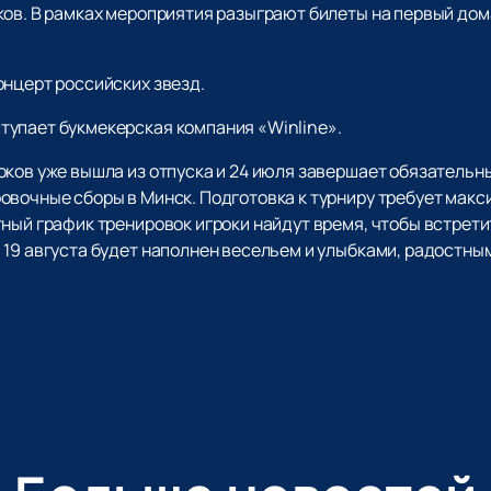
ков. В рамках мероприятия разыграют билеты на первый до
онцерт российских звезд.
упает букмекерская компания «Winline».
оков уже вышла из отпуска и 24 июля завершает обязательн
овочные сборы в Минск. Подготовка к турниру требует мак
тный график тренировок игроки найдут время, чтобы встрет
 19 августа будет наполнен весельем и улыбками, радостны