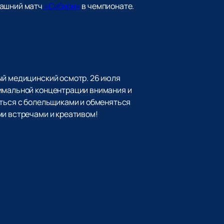
машний матч
«Сибири»
в чемпионате.
ый медицинский осмотр. 26 июля
симальной концентрации внимания и
иться с болельщиками и обменяться
ми встречами и креативом!