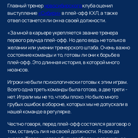
Главный тренер
новосибирского
клуба оценил
выступление
«Сибири»
в плей-офф КХЛ, а также
отвел останется ли он на своей должности.
«За мной в карьере укрепляется звание тренера
первого раунда плей-офф. Но дело ведь не только в
желании или умении тренерского штаба. Очень важно
состояние команды и то, готовы ли они к борьбе в
плей-офф. Это длинная история, в которой много
нюансов.
Игроки не были психологически готовы к этим играм.
Всего одна треть команды была готова, а две трети -
нет. Играли мы не то, чтобы плохо. Но было много
грубых ошибок в обороне, которых мы не допускали в
нашей команде в регулярке.
Честно говоря, перед плей-офф состоялся разговор о
том, останусь ли я на своей должности. Я свое да