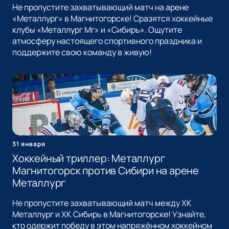
Не пропустите захватывающий матч на арене
«Металлург» в Магнитогорске! Сразятся хоккейные
клубы «Металлург Мг» и «Сибирь». Ощутите
атмосферу настоящего спортивного праздника и
поддержите свою команду в живую!
31 января
Хоккейный триллер: Металлург
Магнитогорск против Сибири на арене
Металлург
Не пропустите захватывающий матч между ХК
Металлург и ХК Сибирь в Магнитогорске! Узнайте,
кто одержит победу в этом напряжённом хоккейном