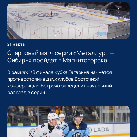
21 марта
Стартовый матч серии «Металлург —
Сибирь» пройдет в Магнитогорске
В рамках 1/8 финала Кубка Гагарина начнется
противостояние двух клубов Восточной
конференции. Встреча определит начальный
расклад в серии.