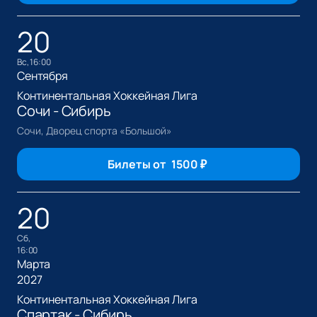
20
вс, 16:00
Сентября
Континентальная Хоккейная Лига
Сочи - Сибирь
Сочи, Дворец спорта «Большой»
Билеты от
1500
₽
20
сб,
16:00
Марта
2027
Континентальная Хоккейная Лига
Спартак - Сибирь