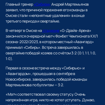
Главный тренер
«Сибири»
Андрей Мартемьянов
заявил, что причиной поражения его команды в
Омске стали «непонятные удаления» в конце
третьего периода и овертайме.
В четверг в Омске на
стадионе
«G-Драйв-Арена»
закончился очередной матч Фонбет Чемпионата КХЛ
сезона-2022/2023, в котором местный «Авангард»
принимал «Сибирь». Встреча завершилась в
овертайме победой хозяев со счётом 3:2 (0:1, 1:1, 1:0,
1:0).
Первая в сезоне встреча между «Сибирью» и
«Авангардом», прошедшая в сентябре в
Новосибирске, завершилась победой команды
Мартемьянова по буллитам — 3:2.
«Матч соответствовал своему статусу. Очень
напряжённая игра, никто не хотел уступать. Думаю,