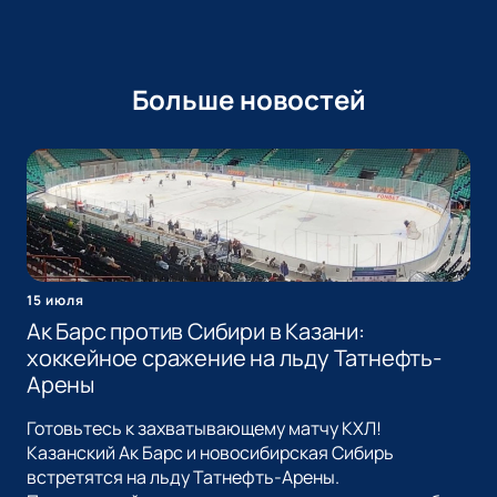
Больше новостей
15 июля
Ак Барс против Сибири в Казани:
хоккейное сражение на льду Татнефть-
Арены
Готовьтесь к захватывающему матчу КХЛ!
Казанский Ак Барс и новосибирская Сибирь
встретятся на льду Татнефть-Арены.