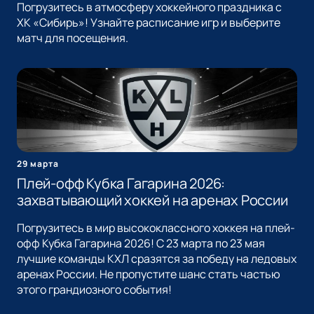
Погрузитесь в атмосферу хоккейного праздника с
ХК «Сибирь»! Узнайте расписание игр и выберите
матч для посещения.
29 марта
Плей-офф Кубка Гагарина 2026:
захватывающий хоккей на аренах России
Погрузитесь в мир высококлассного хоккея на плей-
офф Кубка Гагарина 2026! С 23 марта по 23 мая
лучшие команды КХЛ сразятся за победу на ледовых
аренах России. Не пропустите шанс стать частью
этого грандиозного события!