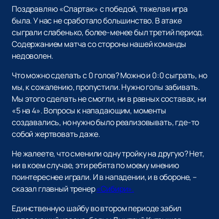
Поздравляю «Спартак» с победой, тяжелая игра
была. У нас не сработало большинство. В атаке
сыграли слабенько, более-менее был третий период.
Содержанием матча со стороны нашей команды
недоволен.
Что можно сделать с 0 голов? Можно и 0:0 сыграть, но
мы, к сожалению, пропустили. Нужно голы забивать.
Мы этого сделать не смогли, ни в равных составах, ни
«5 на 4». Вопросы к нападающим, моменты
создавались, но нужно было реализовывать, где-то
собой жертвовать даже.
Не жалеете, что сменили одну тройку на другую? Нет,
ни в коем случае, эти ребята по моему мнению
поинтереснее играли. И в нападении, и в обороне, –
сказал главный тренер
«Сибири».
Единственную шайбу во втором периоде забил