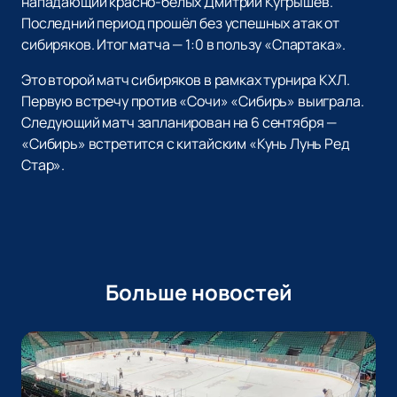
нападающий красно-белых Дмитрий Кугрышев.
Последний период прошёл без успешных атак от
сибиряков. Итог матча — 1:0 в пользу «Спартака».
Это второй матч сибиряков в рамках турнира КХЛ.
Первую встречу против «Сочи» «Сибирь» выиграла.
Следующий матч запланирован на 6 сентября —
«Сибирь» встретится с китайским «Кунь Лунь Ред
Стар».
Больше новостей