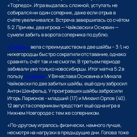
«Торпедо». Игра выдалась сложной, уступать не
собирался ни один соперник, даже если отрыв в
счёте увеличивался. Встреча завершилась со счётом
5:2. Причем, два игрока — Чайковски и Основин —
сумели забить в ворота соперника по дублю.
«Сибирь»
вела с преимуществом в две шайбы – 3:1, но
нижегородцы быстро сократили отставание, однако
сравнять счёт так и не смогли. В третьем периоде
забивали уже только новосибирцы. Итог матча 5:2 в
пользу
«Сибири»
. У Вячеслава Основина и Михала
Чайковски по две забитых шайбы, ещё одну забросил
Антон Шенфельд. У проигравших шайбы забросили
Игорь Ларионов - младший (17) и Михаил Орлов (40).
12 августа соперникам предстоит ещё одна игра в
Нижнем Новгороде с тем же соперником.
«По-другому игралось физически, намного лучше,
несмотря на нагрузки в предыдущие дни. Голова тоже