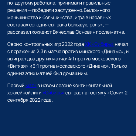
по-другому работала, принимали правильные
решения — победили заслуженно. Было много
меньшинства и большинства, игра в неравных
составах сегодня сыграла большую роль», —
рассказал хоккеист Вячеслав Основин после матча.
Серию контрольных игр 2022 года
ХК «Сибирь»
начал
с поражения 2:3 в матче против минского «Динамо», и
выиграл два других матча: 4:1 против московского
«Витязя» и 3:1 против московского «Динамо». Только
один из этих матчей был домашним.
Первый
матч
в новом сезоне Континентальной
хоккейной лиги
«Сибирь»
сыграет в гостях у «Сочи» 2
сентября 2022 года.