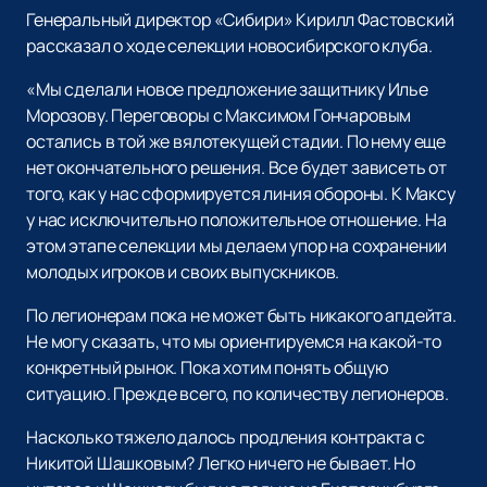
Генеральный директор «Сибири» Кирилл Фастовский
рассказал о ходе селекции новосибирского клуба.
«Мы сделали новое предложение защитнику Илье
Морозову. Переговоры с Максимом Гончаровым
остались в той же вялотекущей стадии. По нему еще
нет окончательного решения. Все будет зависеть от
того, как у нас сформируется линия обороны. К Максу
у нас исключительно положительное отношение. На
этом этапе селекции мы делаем упор на сохранении
молодых игроков и своих выпускников.
По легионерам пока не может быть никакого апдейта.
Не могу сказать, что мы ориентируемся на какой-то
конкретный рынок. Пока хотим понять общую
ситуацию. Прежде всего, по количеству легионеров.
Насколько тяжело далось продления контракта с
Никитой Шашковым? Легко ничего не бывает. Но