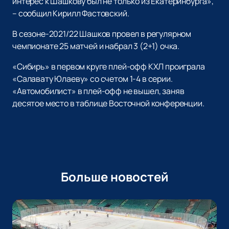
интерес к Шашкову был не только из Екатеринбурга»,
– сообщил Кирилл Фастовский.
В сезоне-2021/22 Шашков провел в регулярном
чемпионате 25 матчей и набрал 3 (2+1) очка.
«Сибирь» в первом круге плей-офф КХЛ проиграла
«Салавату Юлаеву» со счетом 1-4 в серии.
«Автомобилист» в плей-офф не вышел, заняв
десятое место в таблице Восточной конференции.
Больше новостей