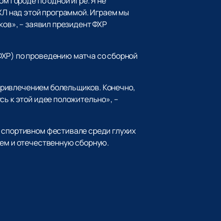
м городе по одной игре. Я не
КХЛ над этой программой. Играем мы
ков», – заявил президент ФХР
ФХР) по проведению матча со сборной
 привлечением болельщиков. Конечно,
сь к этой идее положительно», –
м спортивном фестивале среди глухих
тем и отечественную сборную.