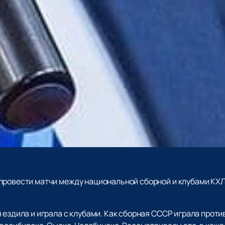
провести матчи между национальной сборной и клубами КХЛ
я ездила и играла с клубами. Как сборная СССР играла про