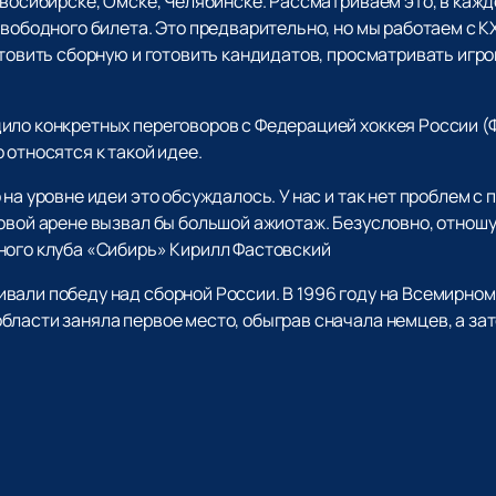
овосибирске, Омске, Челябинске. Рассматриваем это, в каждо
свободного билета. Это предварительно, но мы работаем с 
отовить сборную и готовить кандидатов, просматривать игро
ило конкретных переговоров с Федерацией хоккея России (
 относятся к такой идее.
 на уровне идеи это обсуждалось. У нас и так нет проблем с
овой арене вызвал бы большой ажиотаж. Безусловно, отношу
ного клуба «Сибирь» Кирилл Фастовский
вали победу над сборной России. В 1996 году на Всемирно
бласти заняла первое место, обыграв сначала немцев, а за