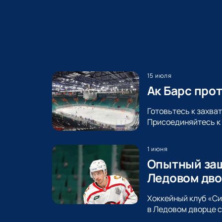
15 июля
Ак Барс про
Готовьтесь к захва
Присоединяйтесь к 
1 июня
Опытный защ
Ледовом дво
Хоккейный клуб «С
в Ледовом дворце с