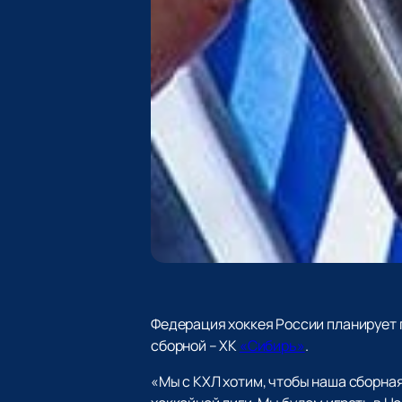
Федерация хоккея России планирует 
сборной – ХК
«Сибирь»
.
«Мы с КХЛ хотим, чтобы наша сборна