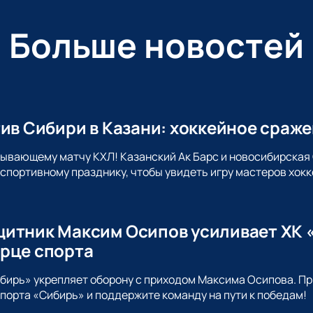
Больше новостей
тив Сибири в Казани: хоккейное сраж
тывающему матчу КХЛ! Казанский Ак Барс и новосибирская
спортивному празднику, чтобы увидеть игру мастеров хокк
итник Максим Осипов усиливает ХК «
рце спорта
ибирь» укрепляет оборону с приходом Максима Осипова. 
порта «Сибирь» и поддержите команду на пути к победам!