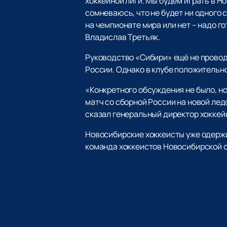
хоккейной лиги. Мы будем играть в Н
сомневаюсь, что не будет ни одного 
на чемпионате мира или нет – надо г
Владислав Третьяк.
Руководство «Сибири» ещё не провод
России. Однако в клубе положительно
«Конкретного обсуждения не было, но
матч со сборной России на новой лед
сказал генеральный директор хоккей
Новосибирские хоккеисты уже одержи
команда хоккеистов Новосибирской о