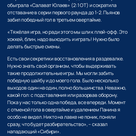
обыграла «Салават Юлаев» (2:1 ОТ) и сократила
отставание в серии первого раунда до 1-2. Пьянов
забил победный гол в третьем овертайме.
«Тяжёлая игра, но ради этого мы шли к плей-офф. Это
хоккей, блин, надо выходить и играть! Нужно было
делать быстрые смены.
Есть свои секретики восстановления в раздевалке.
Нужно знать свой организм, чтобы выдерживать
такие продолжительные игры. Мы могли забить
победную шайбу и до моего гола. Было несколько
выходов один на один, полно большинства. Неважно,
какой гол: с подставления или разорвав оборону.
Пока у нас только одна победа, все впереди. Момент
с отменой гола в овертайме и удалением Панина я
особо не видел. Никто на лавке не поник, поняли
сразу, что будет разбирательство», – сказал
нападающий «Сибири».