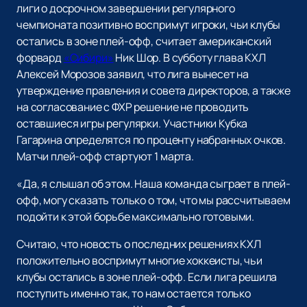
лиги о досрочном завершении регулярного
чемпионата позитивно воспримут игроки, чьи клубы
остались в зоне плей-офф, считает американский
форвард
«Сибири»
Ник Шор. В субботу глава КХЛ
Алексей Морозов заявил, что лига вынесет на
утверждение правления и совета директоров, а также
на согласование с ФХР решение не проводить
оставшиеся игры регулярки. Участники Кубка
Гагарина определятся по проценту набранных очков.
Матчи плей-офф стартуют 1 марта.
«Да, я слышал об этом. Наша команда сыграет в плей-
офф, могу сказать только о том, что мы рассчитываем
подойти к этой борьбе максимально готовыми.
Считаю, что новость о последних решениях КХЛ
положительно воспримут многие хоккеисты, чьи
клубы остались в зоне плей-офф. Если лига решила
поступить именно так, то нам остается только