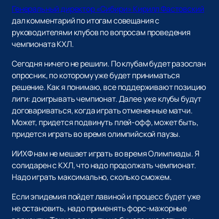
Генеральный директор «Сибири» Кирилл Фастовский
дал комментарий по итогам совещания с
руководителями клубов по вопросам проведения
чемпионата КХЛ.
Сегодня ничего не решили. По клубам будет разослан
опросник, по которому уже будет приниматься
решение. Как я понимаю, все поддерживают позицию
лиги: доигрывать чемпионат. Далее уже клубы будут
договариваться, когда играть отмененные матчи.
Может, придется подвинуть плей-офф, может быть,
придется играть во время олимпийской паузы.
ИИХФ нам не мешает играть во время Олимпиады. Я
солидарен с КХЛ, что надо продолжать чемпионат.
Надо играть максимально, сколько сможем.
Если эпидемия пойдет лавиной и процесс будет уже
не остановить, надо применять форс-мажорные