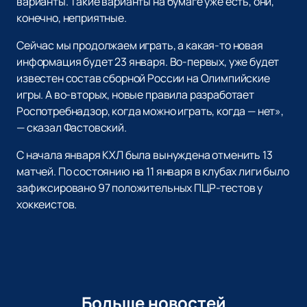
варианты. Такие варианты на бумаге уже есть, они,
конечно, неприятные.
Сейчас мы продолжаем играть, а какая-то новая
информация будет 23 января. Во-первых, уже будет
известен состав сборной России на Олимпийские
игры. А во-вторых, новые правила разработает
Роспотребнадзор, когда можно играть, когда — нет»,
— сказал Фастовский.
С начала января КХЛ была вынуждена отменить 13
матчей. По состоянию на 11 января в клубах лиги было
зафиксировано 97 положительных ПЦР-тестов у
хоккеистов.
Больше новостей