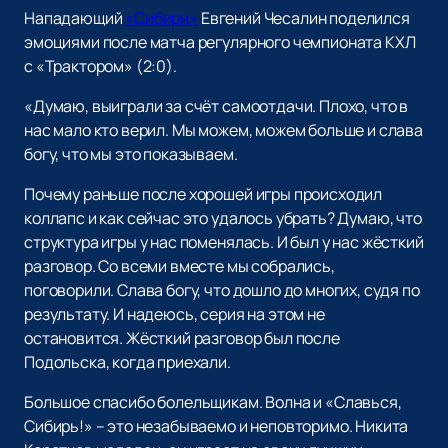
Нападающий
«Сибири»
Евгений Чесалин поделился
эмоциями после матча регулярного чемпионата КХЛ
с «Трактором» (2:0).
«Думаю, выиграли за счёт самоотдачи. Плохо, что в
нас мало кто верил. Мы можем, можем больше и слава
богу, что мы это показываем.
Почему раньше после хорошей игры происходил
коллапс и как сейчас это удалось убрать? Думаю, что
структура игры у нас поменялась. И был у нас жёсткий
разговор. Со всеми вместе мы собрались,
поговорили. Слава богу, что дошло до многих, судя по
результату. И надеюсь, серия на этом не
остановится. Жёсткий разговор был после
Подольска, когда приехали.
Большое спасибо болельщикам. Волна и «Славься,
Сибирь!» – это незабываемо и неповторимо. Никита