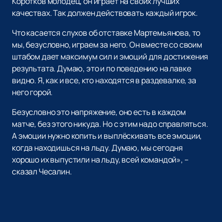
Коротков молодец, он играет на своих лучших
качествах. Так должен действовать каждый игрок.
Что касается слухов об отставке Мартемьянова, то
мы, безусловно, играем за него. Он вместе со своим
штабом дает максимум сил и эмоций для достижения
результата. Думаю, это и по поведению на лавке
видно. Я, как и все, кто находятся в раздевалке, за
него горой.
Безусловно это напряжение, оно есть в каждом
матче, без этого никуда. Но с этим надо справляться.
А эмоции нужно копить и выплёскивать все эмоции,
когда находишься на льду. Думаю, мы сегодня
хорошо их выпустили на льду, всей командой», –
сказал Чесалин.