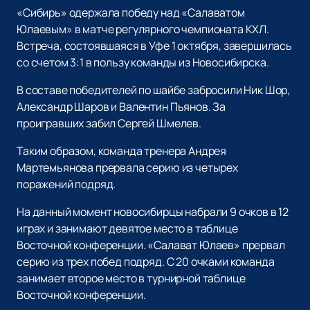
«Сибирь» одержала победу над «Салаватом
Юлаевым» в матче регулярного чемпионата КХЛ.
Встреча, состоявшаяся в Уфе 1 октября, завершилась
со счетом 3:1 в пользу команды из Новосибирска.
В составе победителей по шайбе забросили Ник Шор,
Александр Шаров и Валентин Пьянов. За
проигравших забил Сергей Шмелев.
Таким образом, команда тренера Андрея
Мартемьянова прервала серию из четырех
поражений подряд.
На данный момент новосибирцы набрали 9 очков в 12
играх и занимают девятое место в таблице
Восточной конференции. «Салават Юлаев» прервал
серию из трех побед подряд. С 20 очками команда
занимает второе место в турнирной таблице
Восточной конференции.