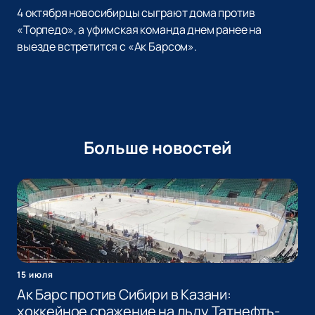
4 октября новосибирцы сыграют дома против
«Торпедо», а уфимская команда днем ранее на
выезде встретится с «Ак Барсом».
Больше новостей
15 июля
Ак Барс против Сибири в Казани:
хоккейное сражение на льду Татнефть-