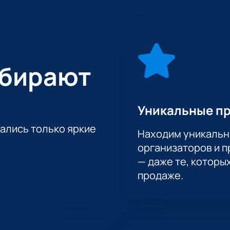
ХК Сибирь состоится в городе Владивосток по адресу: улиц
ет увидеть игру вживую и почувствовать энергию настоящего
ыбирают
ой КХЛ, где каждая встреча влияет на положение в турнир
вают высокий уровень игры каждый сезон. Противостояние 
лей, ведь здесь решается многое не только для самих участ
Уникальные п
тались только яркие
Находим уникальн
на»
организаторов и 
портивный комплекс, созданный для проведения крупных ме
— даже те, которы
тора, комфортные условия для гостей и современное обору
вающей игры и увидит лучшие моменты встречи.
продаже.
Адмирал — Сибирь онлайн
еты
на предстоящий матч. Мы предлагаем разные варианты м
одходящий билет по цене и расположению в зале. Продолжи