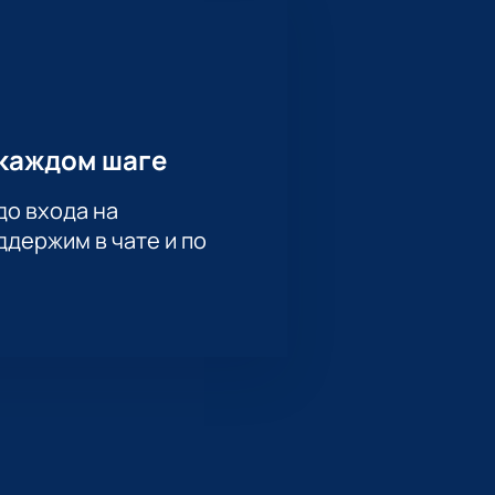
 Для компаний действуют
каждом шаге
до входа на
жного момента
держим в чате и по
на среди игр КХЛ во Владивостоке.