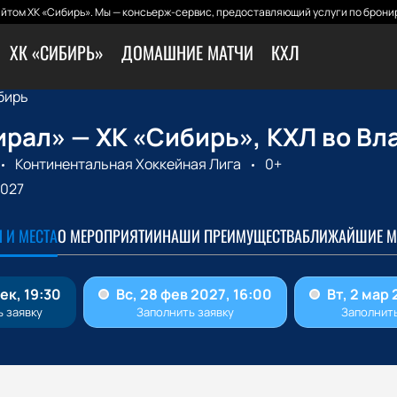
йтом ХК «Сибирь». Мы — консьерж-сервис, предоставляющий услуги по бронир
ХК «СИБИРЬ»
ДОМАШНИЕ МАТЧИ
КХЛ
бирь
рал» — ХК «Сибирь», КХЛ во Вл
Континентальная Хоккейная Лига
0+
2027
 И МЕСТА
О МЕРОПРИЯТИИ
НАШИ ПРЕИМУЩЕСТВА
БЛИЖАЙШИЕ М