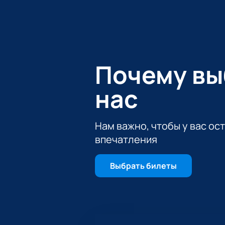
Соревнование между ХК Адмирал и 
отличное место для всех, кто хоч
города.
О командах
Почему в
Обе сборные выступают в престижн
своим сильным составом и показы
нас
вызывает большой интерес у зрите
в чемпионате страны.
Нам важно, чтобы у вас ос
О площадке «Фетисов Аре
впечатления
«Фетисов Арена» — современный с
отличная видимость с любого сек
Выбрать билеты
почувствует себя частью захваты
Покупка билетов на матч 
На нашем сайте легко
купить бил
чтобы каждый болельщик выбрал п