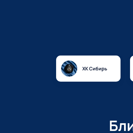
ХК Сибирь
Бл