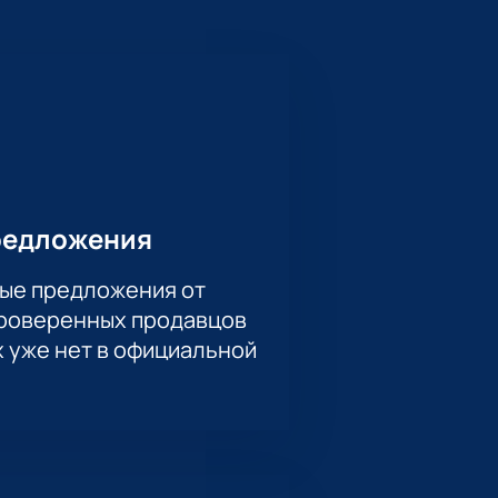
а Маковского, дом 284. Это
 хоккея в центре спортивной жизни
ной таблице. Коллективы известны
Адмирала и Сибири всегда
ников, но и для общего положения
редложения
ые предложения от
проверенных продавцов
роприятий и матчей КХЛ. Здесь
х уже нет в официальной
дование площадки. Каждый зритель
ест — от стандартных до ВИП-зон,
тельность матча соответствует