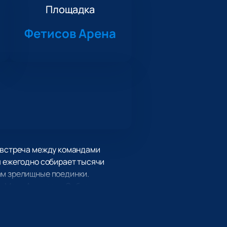
Площадка
Фетисов Арена
— встреча между командами
я ежегодно собирает тысячи
ам зрелищные поединки.
а Матч Адмирал - Сибирь.