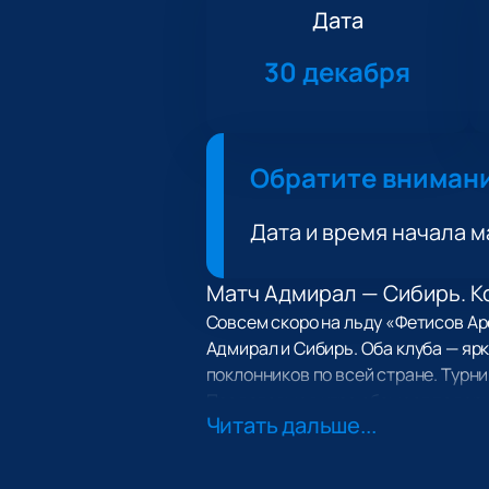
Дата
30 декабря
Обратите вниман
Дата и время начала м
Матч Адмирал — Сибирь. К
Совсем скоро на льду «Фетисов Ар
Адмирал и Сибирь. Оба клуба — яр
поклонников по всей стране. Турн
Предстоящая игра обещает подари
Читать дальше...
Континентальная хоккейная лига.
Дата и место проведения 