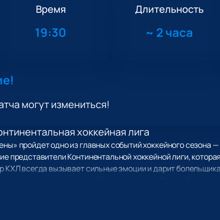
Время
Длительность
19:30
~
2 часа
ие!
атча могут измениться!
онтинентальная хоккейная лига
ены» пройдет одно из главных событий хоккейного сезона 
кие представители Континентальной хоккейной лиги, котора
ир КХЛ всегда вызывает сильные эмоции и дарит болельщик
ть настоящую атмосферу большого хоккея. Купить билеты н
матча во Владивостоке