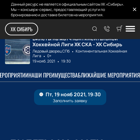
Данный ресурс не является официальным сайтом ХК «Сибирь».
Мы — консьерж-сервис, предоставляющий услуги по
бронированию и доставке билетов на мероприятия.
Главная
Билеты на матчи
ХК СКА - ХК Сиби...
ХК СИБИРЬ
Билеты на матч Континентальной
Хоккейной Лиги ХК СКА - ХК Сибирь
Ледовый дворец СПб
Континентальная Хоккейная
Лига
0+
19 нояб. 2021
19:30
МЕРОПРИЯТИИ
НАШИ ПРЕИМУЩЕСТВА
БЛИЖАЙШИЕ МЕРОПРИЯТИЯ