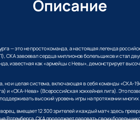
Описание
рга — это не просто команда, а настоящая легенда российск
Л), СКА завоевал сердца миллионов болельщиков и стал дв
манда, известная как «армейцы с Невы», демонстрирует высо
да, но и целая система, включающая в себя команды «СКА-1
а) и «СКА-Нева» (Всероссийская хоккейная лига). Это позв
 поддерживать высокий уровень игры на протяжении многих 
орец, вмещает 12 300 зрителей и каждый матч здесь превр
ана Ротенберга, СКА продолжает радовать своих болельщик
Кубка Западной конференции, Кубка Континента и Кубка Отк