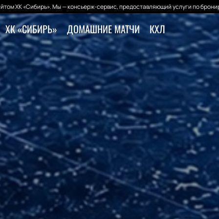
йтом ХК «Сибирь». Мы — консьерж-сервис, предоставляющий услуги по бронир
ХК «СИБИРЬ»
ДОМАШНИЕ МАТЧИ
КХЛ