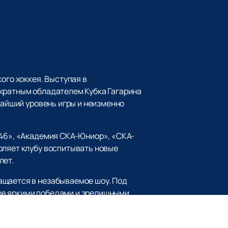
ого хоккея. Выступая в
укратным обладателем Кубка Гагарина
чайший уровень игры и неизменно
946», «Академия СКА-Юниор», «СКА-
оляет клубу воспитывать новые
лет.
ащается в незабываемое шоу. Под
ов яркими победами и зрелищными
рытия. Также команда успешно