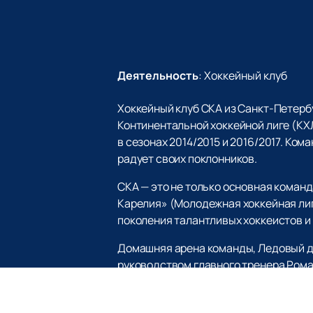
Деятельность
:
Хоккейный клуб
Хоккейный клуб СКА из Санкт-Петербу
Континентальной хоккейной лиге (КХ
в сезонах 2014/2015 и 2016/2017. Ко
радует своих поклонников.
СКА — это не только основная коман
Карелия» (Молодежная хоккейная лиг
поколения талантливых хоккеистов и
Домашняя арена команды, Ледовый дв
руководством главного тренера Ром
играми.
СКА не раз становился обладателем 