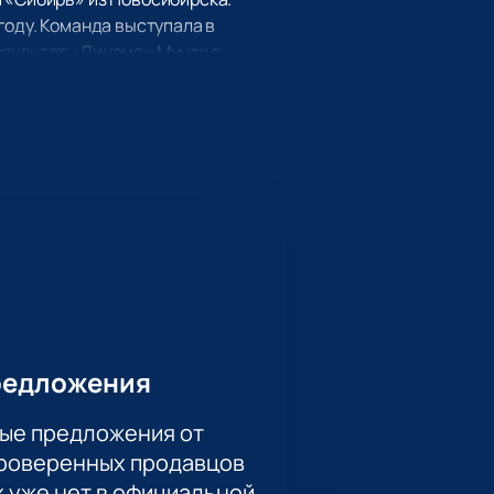
году. Команда выступала в
езультат «Динамо» Минск в
альной хоккейной лиге. Клуб
 сплоченной командной игрой.
але 2008 года для клубов из
оставляя болельщикам возможность
 Она является одной из
команду!
Купить билеты
на нашем
мере.
удобно. Сделайте это прямо
редложения
ые предложения от
проверенных продавцов
х уже нет в официальной