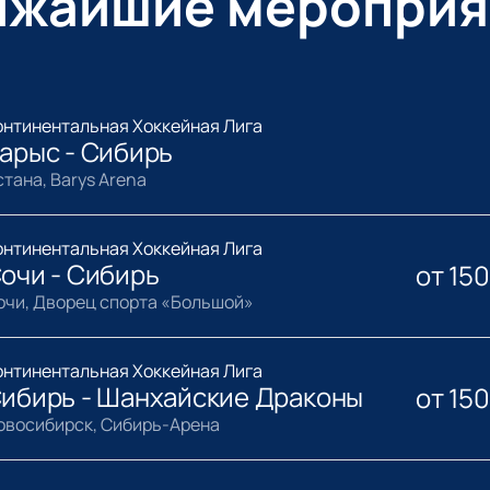
ижайшие мероприя
онтинентальная Хоккейная Лига
арыс - Сибирь
стана, Barys Arena
онтинентальная Хоккейная Лига
очи - Сибирь
от
15
очи, Дворец спорта «Большой»
онтинентальная Хоккейная Лига
ибирь - Шанхайские Драконы
от
15
овосибирск, Сибирь-Арена