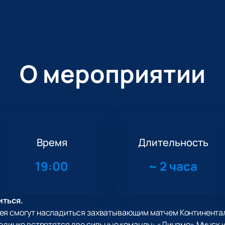
О мероприятии
Время
Длительность
19:00
~
2 часа
иться.
ея смогут насладиться захватывающим матчем Континентал
оединке встретятся две сильные команды: «Динамо» Минск 