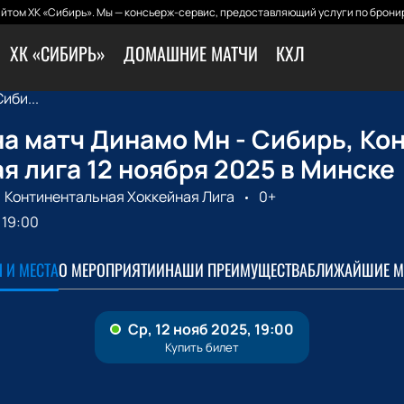
йтом ХК «Сибирь». Мы — консьерж-сервис, предоставляющий услуги по бронир
ХК «СИБИРЬ»
ДОМАШНИЕ МАТЧИ
КХЛ
иби...
а матч Динамо Мн - Сибирь, Ко
я лига 12 ноября 2025 в Минске
Континентальная Хоккейная Лига
0+
19:00
 И МЕСТА
О МЕРОПРИЯТИИ
НАШИ ПРЕИМУЩЕСТВА
БЛИЖАЙШИЕ М