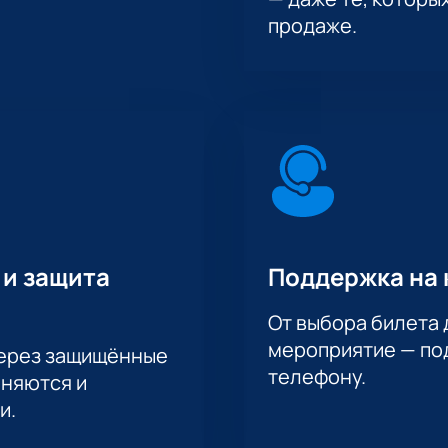
продаже.
 и защита
Поддержка на 
От выбора билета 
мероприятие — под
через защищённые
телефону.
аняются и
и.