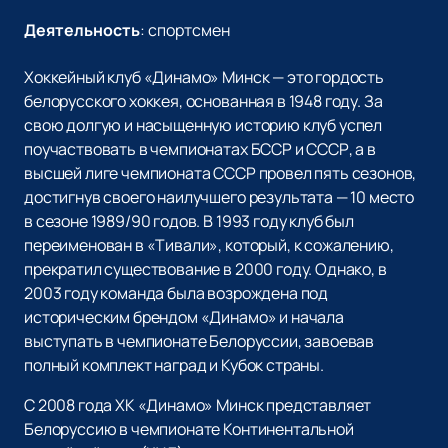
Деятельность
:
спортсмен
Хоккейный клуб «Динамо» Минск — это гордость
белорусского хоккея, основанная в 1948 году. За
свою долгую и насыщенную историю клуб успел
поучаствовать в чемпионатах БССР и СССР, а в
высшей лиге чемпионата СССР провел пять сезонов,
достигнув своего наилучшего результата — 10 место
в сезоне 1989/90 годов. В 1993 году клуб был
переименован в «Тивали», который, к сожалению,
прекратил существование в 2000 году. Однако, в
2003 году команда была возрождена под
историческим брендом «Динамо» и начала
выступать в чемпионате Белоруссии, завоевав
полный комплект наград и Кубок страны.
С 2008 года ХК «Динамо» Минск представляет
Белоруссию в чемпионате Континентальной