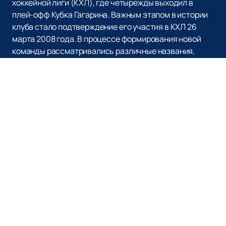
хоккейной лиги (КХЛ), где четырежды выходил в
плей-офф Кубка Гагарина. Важным этапом в истории
клуба стало подтверждение его участия в КХЛ 26
марта 2008 года. В процессе формирования новой
команды рассматривались различные названия,
такие как «Партизан» и «Минские зубры», но
руководство ФХРБ приняло решение сохранить
традиционный бренд «Динамо». В порядке
исключения, до введения в строй 15-тысячной
«Минск-Арены», КХЛ разрешила клубу проводить
домашние матчи в минском Дворце спорта.
Для истинных фанатов и любителей хоккея, на нашем
сайте можно легко и быстро
купить билеты
на матчи
ХК «Динамо» Минск. Мы предлагаем удобный и
быстрый способ приобретения билетов, чтобы вы
могли насладиться захватывающими играми
любимой команды. Кроме того, на нашем сайте вы
можете ознакомиться с расписанием матчей и