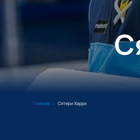
С
Главная
Сятери Харри