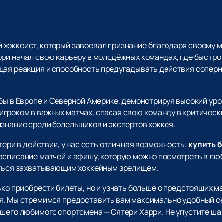
хоккеист, который завоевал признание благодаря своему м
ри начал свою карьеру в молодёжных командах, где быстро 
щая реакция и способность предугадывать действия сопер
убы в Европе и Северной Америке, демонстрируя высокий ур
гроком в важных матчах, спасая свою команду в критически
изнание среди болельщиков и экспертов хоккея.
тери в действии, у нас есть отличная возможность:
купить 
асписание матчей и афишу, которую можно посмотреть в люб
иться захватывающим хоккейным зрелищем.
ько приобрести билеты, но и узнать больше о предстоящих ма
ея. Мы стремимся предоставить вам максимально удобный с
ашего любимого спортсмена — Сятери Харри. Не упустите ша