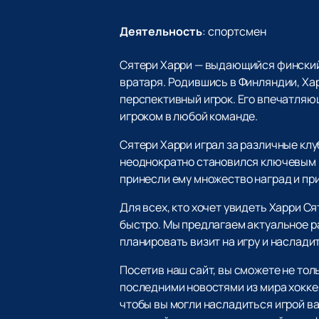
Деятельность
:
спортсмен
Сятери Харри — выдающийся финский 
вратаря. Родившись в Финляндии, Хар
перспективный игрок. Его впечатляю
игроком в любой команде.
Сятери Харри играл за различные кл
неоднократно становился ключевым и
принесли ему множество наград и пр
Для всех, кто хочет увидеть Харри Ся
быстро. Мы предлагаем актуальное р
планировать визит на игру и наслад
Посетив наш сайт, вы сможете не тол
последними новостями из мира хокк
чтобы вы могли насладиться игрой в