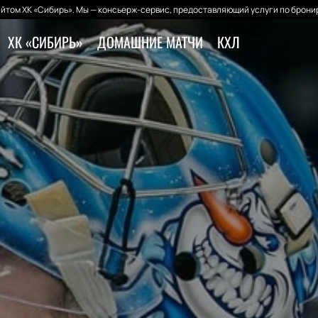
йтом ХК «Сибирь». Мы — консьерж-сервис, предоставляющий услуги по бронир
ХК «СИБИРЬ»
ДОМАШНИЕ МАТЧИ
КХЛ