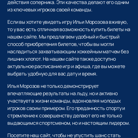
действия соперника. Эти качества делают его одним
из ключевых игроков своей команды.
Если вы хотите увидеть игру Ильи Морозова вживую,
то у вас есть отличная возможность купить билеты на
нашем сайте. Мы предлагаем удобный и быстрый
способ приобретения билетов, чтобы вы могли
насладиться захватывающим хоккейным матчем без
лишних хлопот. На нашем сайте также доступно
актуальное расписание игр и афиша, где вы можете
выбрать удобную для вас дату и время.
Илья Морозов не только демонстрирует
впечатляющие результаты на льду, но и активно
участвует в жизни команды, вдохновляя молодых
игроков своим примером. Его преданность спорту и
стремление к совершенству делают его не только
выдающимся спортсменом, но и настоящим лидером.
Посетите наш сайт, чтобы не упустить шанс стать