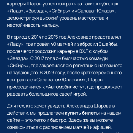
карьеры Шаров успел поиграть за такие клубы, как
«Лада», «Звезда», «Сибирь» и «Салават Юлаев»,
демонстрируя высокий уровень мастерства и
настойчивость на льду.
В период с 2014 по 2015 год Александр представлял
«Ладу», где провёл 40 матчей и забросил 3 шайбы,
после чего продолжил карьеру в ВХЛ с клубом
«Звезда». С 2017 года он был частью команды
«Сибирь», где закрепил свою репутацию надежного
нападающего. В 2023 году, после кратковременного
контракта с «Салаватом Юлаевым», Шаров
присоединился к «Автомобилисту», где продолжает
радовать болельщиков своей игрой.
Для тех, кто хочет увидеть Александра Шарова в
действии, мы предлагаем
купить билеты
на нашем
сайте — это легко и быстро. Здесь же вы можете
ознакомиться с расписанием матчей и афишей,