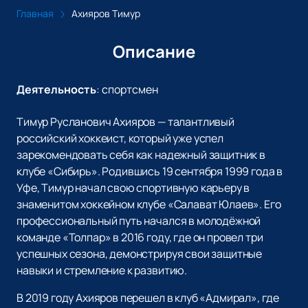
Главная
Ахияров Тимур
Описание
Деятельность
:
спортсмен
Тимур Русланович Ахияров — талантливый
российский хоккеист, который уже успел
зарекомендовать себя как надежный защитник в
клубе «Сибирь». Родившись 19 сентября 1999 года в
Уфе, Тимур начал свою спортивную карьеру в
знаменитом хоккейном клубе «Салават Юлаев». Его
профессиональный путь начался в молодёжной
команде «Толпар» в 2016 году, где он провел три
успешных сезона, демонстрируя свои защитные
навыки и стремление к развитию.
В 2019 году Ахияров перешел в клуб «Адмирал», где