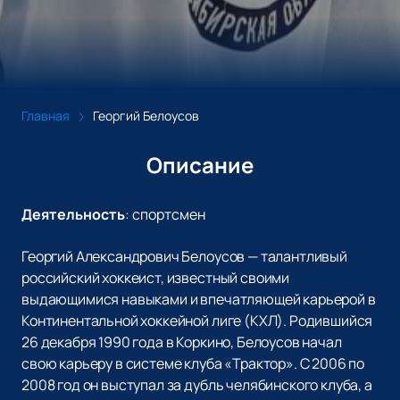
Главная
Георгий Белоусов
Описание
Деятельность
:
спортсмен
Георгий Александрович Белоусов — талантливый
российский хоккеист, известный своими
выдающимися навыками и впечатляющей карьерой в
Континентальной хоккейной лиге (КХЛ). Родившийся
26 декабря 1990 года в Коркино, Белоусов начал
свою карьеру в системе клуба «Трактор». С 2006 по
2008 год он выступал за дубль челябинского клуба, а