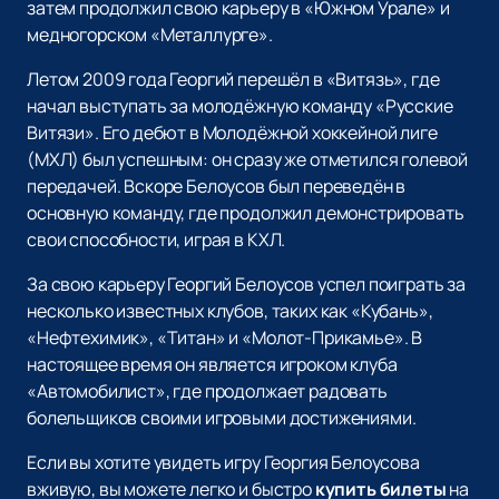
затем продолжил свою карьеру в «Южном Урале» и
медногорском «Металлурге».
Летом 2009 года Георгий перешёл в «Витязь», где
начал выступать за молодёжную команду «Русские
Витязи». Его дебют в Молодёжной хоккейной лиге
(МХЛ) был успешным: он сразу же отметился голевой
передачей. Вскоре Белоусов был переведён в
основную команду, где продолжил демонстрировать
свои способности, играя в КХЛ.
За свою карьеру Георгий Белоусов успел поиграть за
несколько известных клубов, таких как «Кубань»,
«Нефтехимик», «Титан» и «Молот-Прикамье». В
настоящее время он является игроком клуба
«Автомобилист», где продолжает радовать
болельщиков своими игровыми достижениями.
Если вы хотите увидеть игру Георгия Белоусова
вживую, вы можете легко и быстро
купить билеты
на