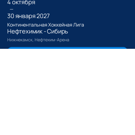
4 октября
—
30 января 2027
Континентальная Хоккейная Лига
Нефтехимик - Сибирь
Нижнекамск, Нефтехим-Арена
Билеты от
1700
₽
Описание
Деятельность
:
спортсмен
Нефтехимик — это легенда российского хоккея,
которая берет свое начало в 1968 году. Базируясь в
живописном городе Нижнекамск Республики