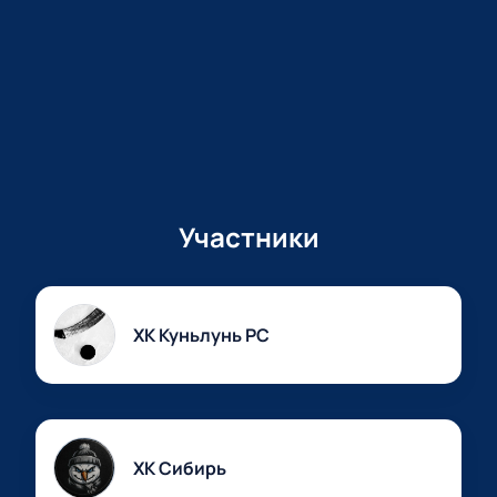
Участники
ХК Куньлунь РС
ХК Сибирь