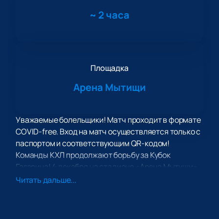
~
2 часа
Площадка
Арена Мытищи
Уважаемые болельщики! Матч проходит в формате
COVID-free. Вход на матч осуществляется только с
паспортом и соответствующим QR-кодом!
Команды КХЛ продолжают борьбу за Кубок
Гагарина! 4 декабря на стадионе «Арена Мытищи»
на льду встретятся «Куньлунь РС» из Пекина и
Читать дальше...
«Сибирь» из Новосибирска.
Идея создания первого профессионального
хоккейного клуба в Китае появилась еще в 2015