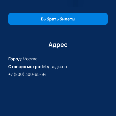
КХЛ между «Куньлунь РС» (Пекин) и «Сибирь»
(Новосибирск) можно на нашем сайте.. Также в
наличии большой выбор билетов на все
Выбрать билеты
спортивные события, проходящие на «Арене
Мытищи». Заказывать билеты у нас – выбирать
удобство и комфорт не выходя из дома.
Адрес
Город
:
Москва
Станция метро
:
Медведково
+7 (800) 300-65-94