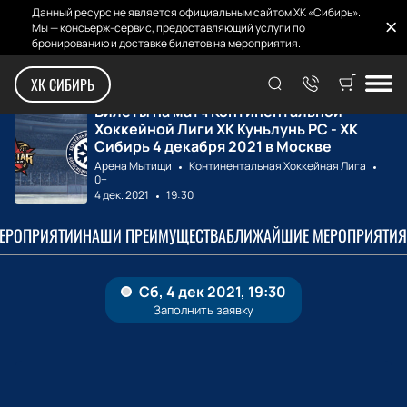
Данный ресурс не является официальным сайтом ХК «Сибирь».
Мы — консьерж-сервис, предоставляющий услуги по
бронированию и доставке билетов на мероприятия.
Главная
Билеты на матчи
ХК Куньлунь РС -...
ХК СИБИРЬ
Билеты на матч Континентальной
Хоккейной Лиги ХК Куньлунь РС - ХК
Сибирь 4 декабря 2021 в Москве
Арена Мытищи
Континентальная Хоккейная Лига
0+
4 дек. 2021
19:30
МЕРОПРИЯТИИ
НАШИ ПРЕИМУЩЕСТВА
БЛИЖАЙШИЕ МЕРОПРИЯТИЯ