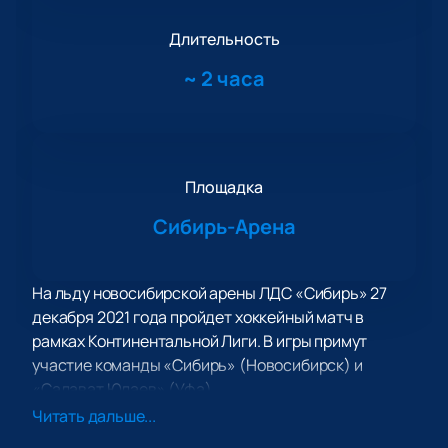
Длительность
~
2 часа
Площадка
Сибирь-Арена
На льду новосибирской арены ЛДС «Сибирь» 27
декабря 2021 года пройдет хоккейный матч в
рамках Континентальной Лиги. В игры примут
участие команды «Сибирь» (Новосибирск) и
«Салават Юлаев» (Уфа).
ХК «Сибирь» - это профессиональный хоккейный
Читать дальше...
клуб из Новосибирска, ведущий свою историю с