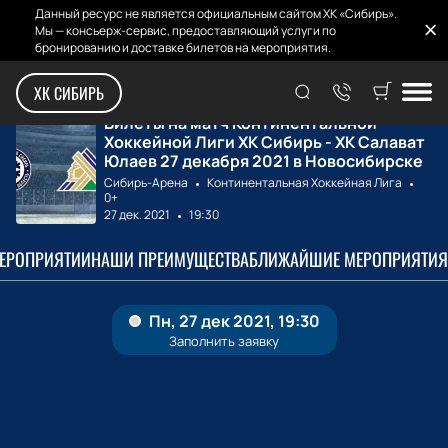
Данный ресурс не является официальным сайтом ХК «Сибирь».
Мы — консьерж-сервис, предоставляющий услуги по
бронированию и доставке билетов на мероприятия.
Главная
Билеты на матчи
ХК Сибирь - ХК С...
ХК СИБИРЬ
Билеты на матч Континентальной
Хоккейной Лиги ХК Сибирь - ХК Салават
Юлаев 27 декабря 2021 в Новосибирске
Сибирь-Арена
Континентальная Хоккейная Лига
0+
27 дек. 2021
19:30
МЕРОПРИЯТИИ
НАШИ ПРЕИМУЩЕСТВА
БЛИЖАЙШИЕ МЕРОПРИЯТИЯ