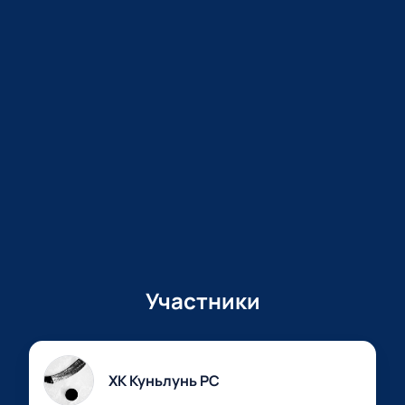
Участники
ХК Куньлунь РС