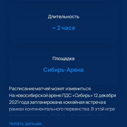
Длительность
~
2 часа
Площадка
Сибирь-Арена
Расписание матчей может измениться.
На новосибирской арене ЛДС «Сибирь» 12 декабря
2021 года запланирована хоккейная встреча в
рамках континентального первенства. В этой игре
выступят команды «Сибирь» (Новосибирск) и
«Куньлунь Ред Стар» (Пекин).
Читать дальше...