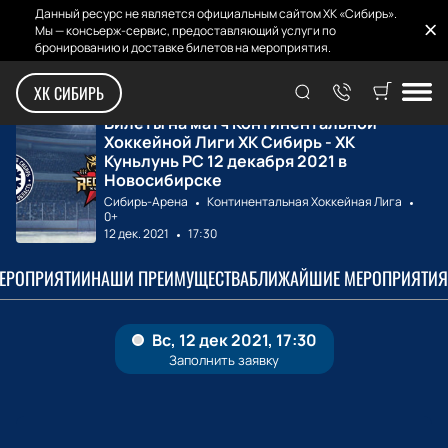
Данный ресурс не является официальным сайтом ХК «Сибирь».
Мы — консьерж-сервис, предоставляющий услуги по
бронированию и доставке билетов на мероприятия.
Главная
Билеты на матчи
ХК Сибирь - ХК К...
ХК СИБИРЬ
Билеты на матч Континентальной
Хоккейной Лиги ХК Сибирь - ХК
Куньлунь РС 12 декабря 2021 в
Новосибирске
Сибирь-Арена
Континентальная Хоккейная Лига
0+
12 дек. 2021
17:30
МЕРОПРИЯТИИ
НАШИ ПРЕИМУЩЕСТВА
БЛИЖАЙШИЕ МЕРОПРИЯТИЯ