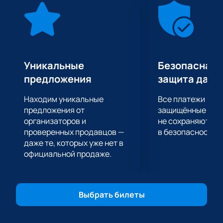
создана профессиональная команда «Сибирь».
Костяк игрового состава составили хоккеисты
расформированных ранее «Динамо» и «Химика».
«Сибирь» — это один из сильнейших коллективов
Восточного дивизиона, который каждый год
является претендентом на призовые медали.
Уникальные
Безопасная 
Хоккейная встреча с участием «Спартака» и
предложения
защита данн
«Сибири» представляет собой игру двух
высококлассных коллективов, которые могут и
Находим уникальные
Все платежи про
умеют играть в атакующем стиле.
предложения от
защищённые шлю
Купить билеты на игру континентальной лиги между
организаторов и
не сохраняются 
проверенных продавцов —
в безопасности.
хоккейными клубами «Спартак» и «Сибирь» вы
даже те, которых уже нет в
можете на нашем сайте в любое удобное для вас
официальной продаже.
время.
Выбрать билеты