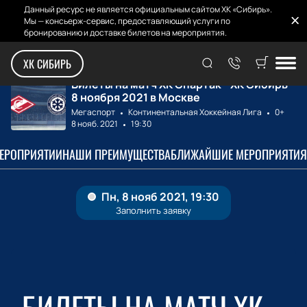
Данный ресурс не является официальным сайтом ХК «Сибирь».
Мы — консьерж-сервис, предоставляющий услуги по
бронированию и доставке билетов на мероприятия.
Главная
Билеты на матчи
ХК Спартак - ХК ...
ХК СИБИРЬ
Билеты на матч ХК Спартак - ХК Сибирь
8 ноября 2021 в Москве
Мегаспорт
Континентальная Хоккейная Лига
0+
8 нояб. 2021
19:30
МЕРОПРИЯТИИ
НАШИ ПРЕИМУЩЕСТВА
БЛИЖАЙШИЕ МЕРОПРИЯТИЯ