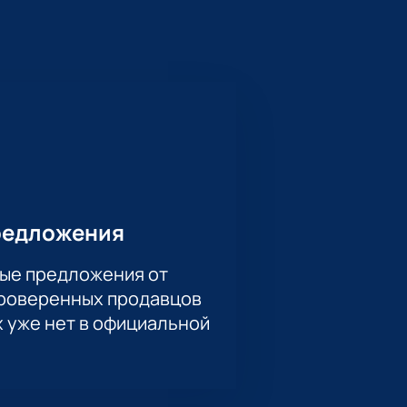
ра Москвы. В 2020 году команде
зь» на нашем сайте без очереди и
опросов по обмену или возврату.
редложения
ые предложения от
проверенных продавцов
х уже нет в официальной