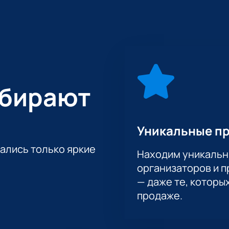
Победитель Кубка Спартака и двукратный финалист Кубка Мэ
ителем.
фессионалов, купив билеты на матч ХК «Сибирь» - ХК «Витя
стопроцентную подлинность и поможем при возникновении в
ыбирают
Уникальные п
тались только яркие
Находим уникальн
организаторов и 
— даже те, которы
продаже.