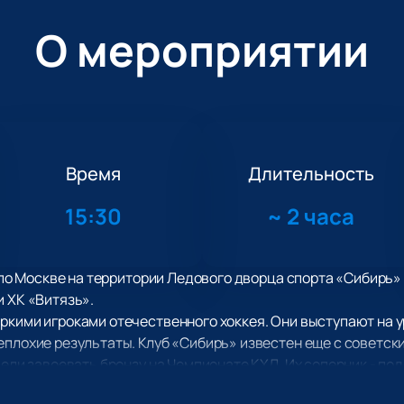
О мероприятии
Время
Длительность
15:30
~
2 часа
0 по Москве на территории Ледового дворца спорта «Сибирь»
и ХК «Витязь».
ркими игроками отечественного хоккея. Они выступают на 
еплохие результаты. Клуб «Сибирь» известен еще с советски
мели завоевать бронзу на Чемпионате КХЛ. Их соперник - по
ая команды, оформленная в 1996 году. Изначально клуб баз