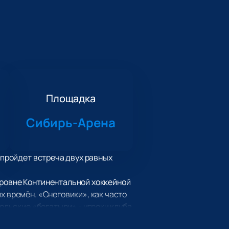
Площадка
Сибирь-Арена
 пройдет встреча двух равных
уровне Континентальной хоккейной
х времён. «Снеговики», как часто
дольские «богатыри» - игроки клуба
ировался в городе Чехове, однако