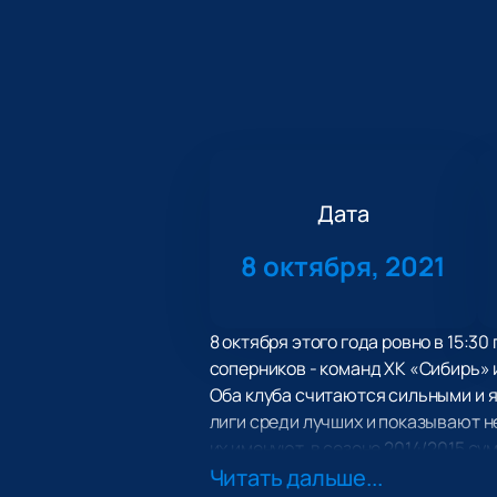
Дата
8 октября, 2021
8 октября этого года ровно в 15:3
соперников - команд ХК «Сибирь» 
Оба клуба считаются сильными и я
лиги среди лучших и показывают н
их именуют, в сезоне 2014/2015 су
«Витязь». Это сравнительно молод
Читать дальше...