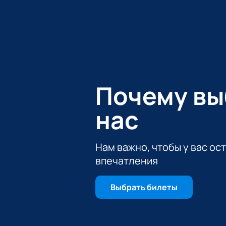
затем был перенесён в Подольск. 
всё-таки удалось стать его побед
Насладитесь прекрасной игрой про
переплат. Мы гарантируем вам их 
Почему в
нас
Нам важно, чтобы у вас ос
впечатления
Выбрать билеты