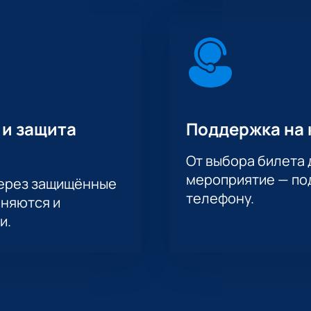
 и защита
Поддержка на 
От выбора билета 
мероприятие — под
через защищённые
телефону.
аняются и
и.