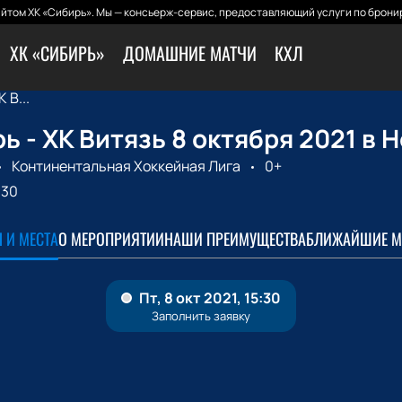
йтом ХК «Сибирь». Мы — консьерж-сервис, предоставляющий услуги по бронир
ХК «СИБИРЬ»
ДОМАШНИЕ МАТЧИ
КХЛ
 В...
ь - ХК Витязь 8 октября 2021 в
Континентальная Хоккейная Лига
0+
:30
 И МЕСТА
О МЕРОПРИЯТИИ
НАШИ ПРЕИМУЩЕСТВА
БЛИЖАЙШИЕ М