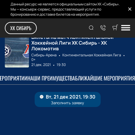
Данный ресурс не является официальным сайтом ХК «Сибирь».
Мы — консьерж-сервис, предоставляющий услуги по
бронированию и доставке билетов на мероприятия.
Главная
Билеты на матчи
ХК Сибирь - ХК Л...
ХК СИБИРЬ
Билеты на матч Континентальной
Хоккейной Лиги ХК Сибирь - ХК
Локомотив
Сибирь-Арена
Континентальная Хоккейная Лига
0+
21 дек. 2021
19:30
МЕРОПРИЯТИИ
НАШИ ПРЕИМУЩЕСТВА
БЛИЖАЙШИЕ МЕРОПРИЯТИЯ