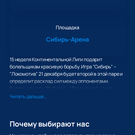
Площадка
Сибирь-Арена
15 неделя Континентальной Лиги подарит
болельщикам красивую борьбу. Игра "Сибирь" –
"Локомотив" 21 декабря будет второй в этой паре и
определит расклад сил между оппонентами.
Билеты на матч "Сибирь" – "Локомотив" можно
купить в нашей кассе любым удобным способом!
Читать дальше...
В прошлом сезоне обе очные встречи выиграл
“Локо”. “Сибиряки” оказались в роли догоняющих.
Они должны выигрывать, чтобы выровнять
Почему выбирают нас
статистику. Хоккей "Сибирь" – "Локомотив" точно
получится интересным, поэтому его лучше