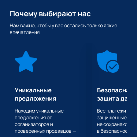
внимательно следить за происходящим на сцене.
Почему выбирают нас
Передовые световые и звуковые эффекты,
интересные танцы, игра света и теней украшают
Нам важно, чтобы у вас остались только яркие
действо, происходящее на сцене, даря публике
впечатления
множество ярких положительных эмоций. Это
событие оставит глубокий след в памяти вашего
ребенка, связанный с необычными и приятными
впечатлениями от увиденного!
Уникальные
Безопасная 
предложения
защита данн
Находим уникальные
Все платежи про
предложения от
защищённые шлю
организаторов и
не сохраняются 
проверенных продавцов —
в безопасности.