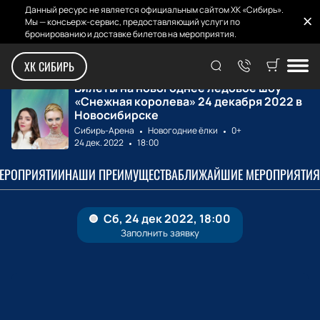
Данный ресурс не является официальным сайтом ХК «Сибирь».
Мы — консьерж-сервис, предоставляющий услуги по
бронированию и доставке билетов на мероприятия.
Главная
Билеты на матчи
«Снежная короле...
ХК СИБИРЬ
Билеты на новогоднее ледовое шоу
«Снежная королева» 24 декабря 2022 в
Новосибирске
Сибирь-Арена
Новогодние ёлки
0+
24 дек. 2022
18:00
МЕРОПРИЯТИИ
НАШИ ПРЕИМУЩЕСТВА
БЛИЖАЙШИЕ МЕРОПРИЯТИЯ