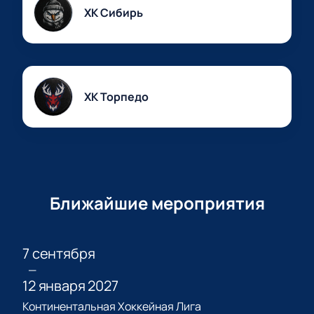
Быстрое подтверждение заказа после оплаты
ХК Сибирь
онлайн.
Не пропустите одну из самых интересных игр
сезона! Узнайте точное время начала матча и
продолжительность встречи — планируйте свой
визит заранее. Наш сайт поможет вам просто и
ХК Торпедо
удобно купить билеты на хоккейные матчи в
России!
Ближайшие мероприятия
7 сентября
—
12 января 2027
Континентальная Хоккейная Лига