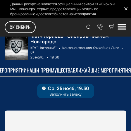
Данный ресурс не является официальным сайтом ХК «Сибирь».
Мы — консьерж-сервис, предоставляющий услуги по
бронированию и доставке билетов на мероприятия.
Главная
Билеты на матчи
Торпедо - Сибирь
ХК СИБИРЬ
Матч Торпедо - Сибирь в Нижнем
Новгороде
КРК "Нагорный"
Континентальная Хоккейная Лига
0+
25 нояб.
19:30
МЕРОПРИЯТИИ
НАШИ ПРЕИМУЩЕСТВА
БЛИЖАЙШИЕ МЕРОПРИЯТИЯ