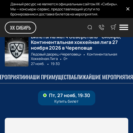
Данный ресурс не является официальным сайтом ХК «Сибирь».
Мы — консьерж-сервис, предоставляющий услуги по
бронированию и доставке билетов на мероприятия.
Главная
Билеты на матчи
Северсталь - Сиб...
ХК СИБИРЬ
Билеты на матч Северсталь - Сибирь,
Континентальная хоккейная лига 27
ноября 2026 в Череповце
Ледовый дворец «Череповец»
Континентальная
Хоккейная Лига
0+
27 нояб.
19:30
МЕРОПРИЯТИИ
НАШИ ПРЕИМУЩЕСТВА
БЛИЖАЙШИЕ МЕРОПРИЯТИЯ