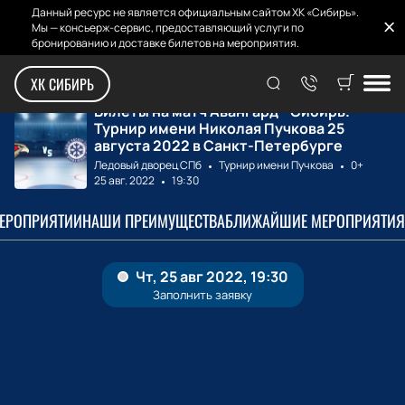
Данный ресурс не является официальным сайтом ХК «Сибирь».
Мы — консьерж-сервис, предоставляющий услуги по
бронированию и доставке билетов на мероприятия.
Главная
Билеты на матчи
Авангард - Сибир...
ХК СИБИРЬ
Билеты на матч Авангард - Сибирь.
Турнир имени Николая Пучкова 25
августа 2022 в Санкт-Петербурге
Ледовый дворец СПб
Турнир имени Пучкова
0+
25 авг. 2022
19:30
МЕРОПРИЯТИИ
НАШИ ПРЕИМУЩЕСТВА
БЛИЖАЙШИЕ МЕРОПРИЯТИЯ