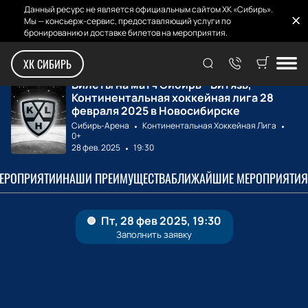
Данный ресурс не является официальным сайтом ХК «Сибирь».
Мы — консьерж-сервис, предоставляющий услуги по
бронированию и доставке билетов на мероприятия.
Главная
Билеты на матчи
Сибирь - Витязь
ХК СИБИРЬ
Билеты на матч Сибирь - Витязь,
Континентальная хоккейная лига 28
февраля 2025 в Новосибирске
Сибирь-Арена
Континентальная Хоккейная Лига
0+
28 фев. 2025
19:30
МЕРОПРИЯТИИ
НАШИ ПРЕИМУЩЕСТВА
БЛИЖАЙШИЕ МЕРОПРИЯТИЯ