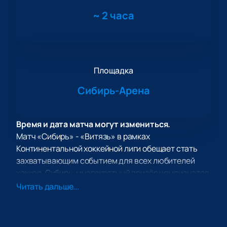
~
2 часа
Площадка
Сибирь-Арена
Время и дата матча могут измениться.
Матч «Сибирь» - «Витязь» в рамках
Континентальной хоккейной лиги обещает стать
захватывающим событием для всех любителей
хоккея. Сибирь, многократный призёр чемпионатов
России, будет принимать гостей из Балашихи на
Читать дальше...
своей новой домашней арене — «Сибирь-Арене».
«Сибирь-Арена» — это современный ледовый
комплекс в Новосибирске с вместимостью 10 634